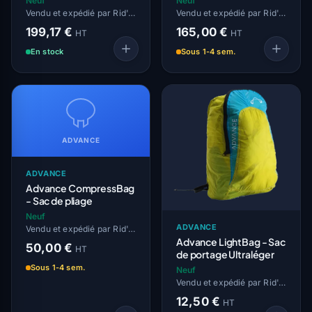
Neuf
Neuf
Vendu et expédié par Rid'Air
Vendu et expédié par Rid'Air
199,17 €
165,00 €
HT
HT
En stock
Sous 1-4 sem.
ADVANCE
ADVANCE
Advance CompressBag
- Sac de pliage
Neuf
ADVANCE
Vendu et expédié par Rid'Air
Advance LightBag - Sac
50,00 €
HT
de portage Ultraléger
Sous 1-4 sem.
Neuf
Vendu et expédié par Rid'Air
12,50 €
HT