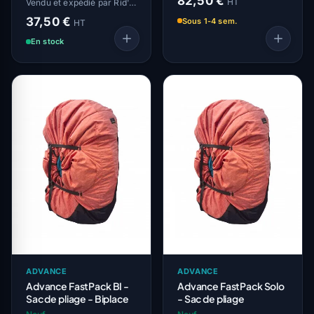
82,50 €
HT
Vendu et expédié par Rid'Air
37,50 €
Sous 1-4 sem.
HT
En stock
ADVANCE
ADVANCE
Advance FastPack BI -
Advance FastPack Solo
Sac de pliage - Biplace
- Sac de pliage