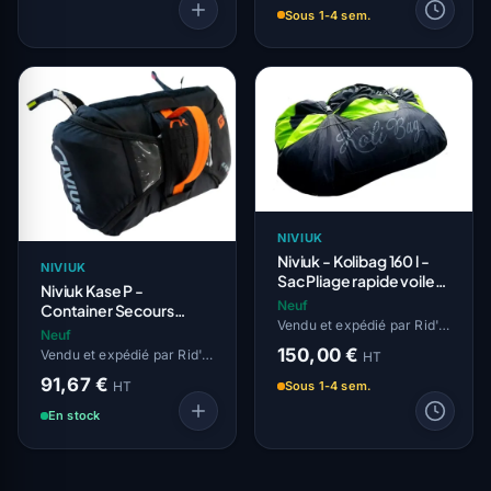
Sous 1-4 sem.
NIVIUK
Niviuk - Kolibag 160 l -
NIVIUK
Sac Pliage rapide voile
Niviuk Kase P -
solo
Neuf
Container Secours
Vendu et expédié par Rid'Air
Ventral Light
Neuf
150,00 €
Vendu et expédié par Rid'Air
HT
91,67 €
HT
Sous 1-4 sem.
En stock