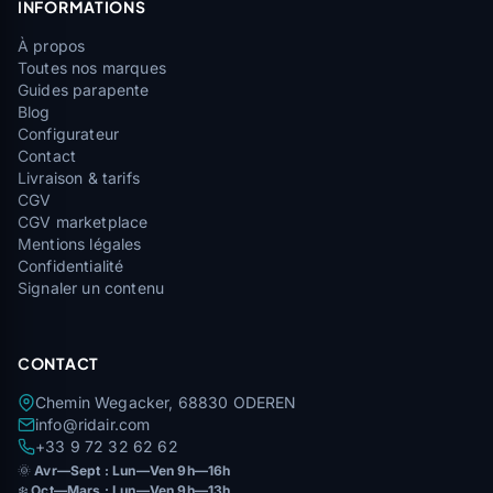
INFORMATIONS
À propos
Toutes nos marques
Guides parapente
Blog
Configurateur
Contact
Livraison & tarifs
CGV
CGV marketplace
Mentions légales
Confidentialité
Signaler un contenu
CONTACT
Chemin Wegacker, 68830 ODEREN
info@ridair.com
+33 9 72 32 62 62
🌞
Avr—Sept : Lun—Ven 9h—16h
❄️
Oct—Mars : Lun—Ven 9h—13h