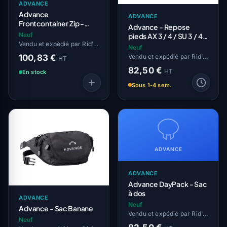
ADVANCE
Advance
ADVANCE
Frontcontainer Zip -
Advance - Repose
Poche parachute
Neuf
pieds AX 3 / 4 / SU 3 / 4 /
ventral Light
Vendu et expédié par Rid'Air
PR 3
Neuf
100,83 €
Vendu et expédié par Rid'Air
HT
82,50 €
HT
En stock
Sous 1-4 sem.
ADVANCE
ADVANCE
Advance DayPack - Sac
à dos
ADVANCE
Neuf
Advance - Sac Banane
Vendu et expédié par Rid'Air
Neuf