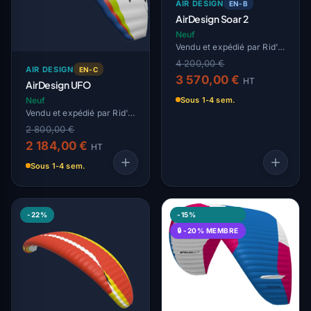
AIR DESIGN
EN-B
AirDesign Soar 2
Neuf
Vendu et expédié par Rid'Air
4 200,00 €
AIR DESIGN
EN-C
3 570,00 €
HT
AirDesign UFO
Sous 1-4 sem.
Neuf
Vendu et expédié par Rid'Air
2 800,00 €
2 184,00 €
HT
Sous 1-4 sem.
-22%
-15%
🔒 -20% MEMBRE