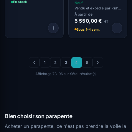
En stock
Neuf
Vendu et expédié par Rid'Air
À partir de
5 550,00 €
HT
Sous 1-4 sem.
1
2
3
4
5
Affichage 73-96 sur 96tal résultat(s)
Bien choisir son parapente
Acheter un parapente, ce n'est pas prendre la voile la