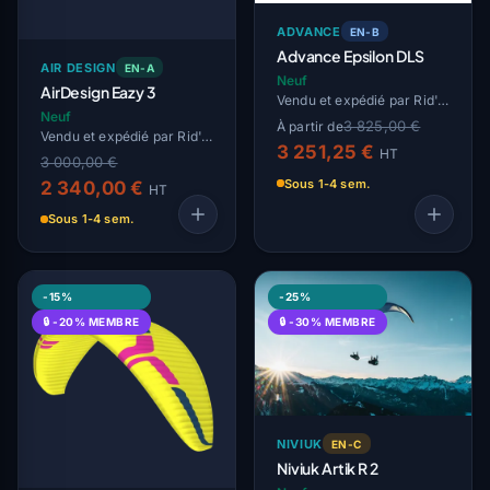
ADVANCE
EN-B
Advance Epsilon DLS
AIR DESIGN
EN-A
Neuf
AirDesign Eazy 3
Vendu et expédié par Rid'Air
Neuf
3 825,00 €
À partir de
Vendu et expédié par Rid'Air
3 251,25 €
HT
3 000,00 €
Sous 1-4 sem.
2 340,00 €
HT
Sous 1-4 sem.
-15%
-25%
🔒 -20% MEMBRE
🔒 -30% MEMBRE
NIVIUK
EN-C
Niviuk Artik R 2