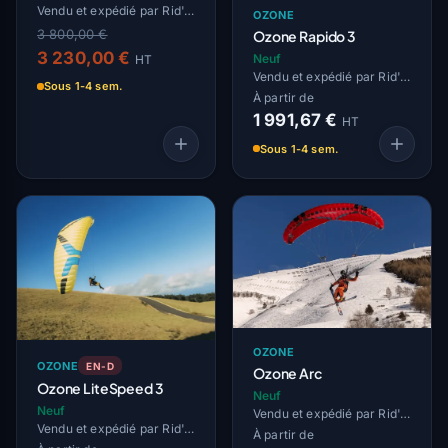
Vendu et expédié par Rid'Air
OZONE
3 800,00 €
Ozone Rapido 3
3 230,00 €
Neuf
HT
Vendu et expédié par Rid'Air
Sous 1-4 sem.
À partir de
1 991,67 €
HT
Sous 1-4 sem.
OZONE
OZONE
EN-D
Ozone Arc
Ozone LiteSpeed 3
Neuf
Neuf
Vendu et expédié par Rid'Air
Vendu et expédié par Rid'Air
À partir de