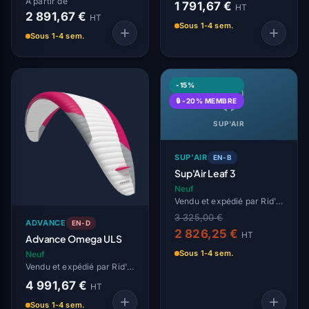
À partir de
1 791,67 €
HT
2 891,67 €
HT
Sous 1-4 sem.
Sous 1-4 sem.
-15%
🔒 -20% MEMBRE
SUP'AIR
SUP'AIR
EN-B
Sup'Air Leaf 3
Neuf
Vendu et expédié par Rid'Air
3 325,00 €
ADVANCE
EN-D
2 826,25 €
HT
Advance Omega ULS
Sous 1-4 sem.
Neuf
Vendu et expédié par Rid'Air
4 991,67 €
HT
Sous 1-4 sem.