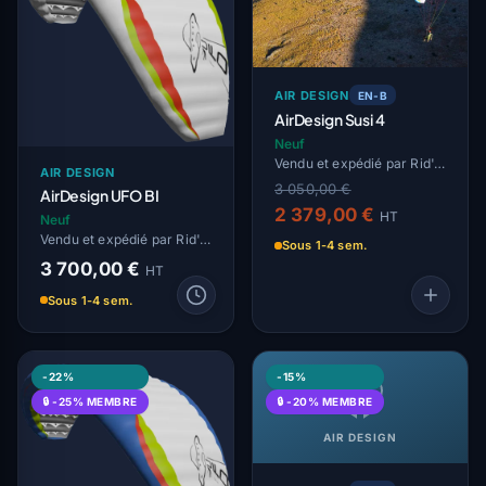
AIR DESIGN
EN-B
AirDesign Susi 4
Neuf
Vendu et expédié par Rid'Air
AIR DESIGN
3 050,00 €
AirDesign UFO BI
2 379,00 €
HT
Neuf
Vendu et expédié par Rid'Air
Sous 1-4 sem.
3 700,00 €
HT
Sous 1-4 sem.
-22%
-15%
🔒 -25% MEMBRE
🔒 -20% MEMBRE
AIR DESIGN