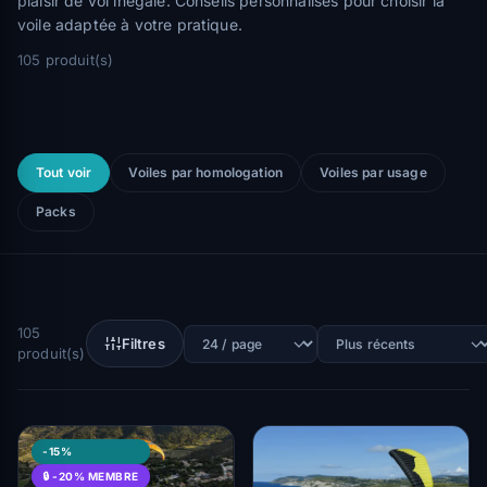
plaisir de vol inégalé. Conseils personnalisés pour choisir la
voile adaptée à votre pratique.
105 produit(s)
Tout voir
Voiles par homologation
Voiles par usage
Packs
105
Filtres
produit(s)
-15%
🔒 -20% MEMBRE