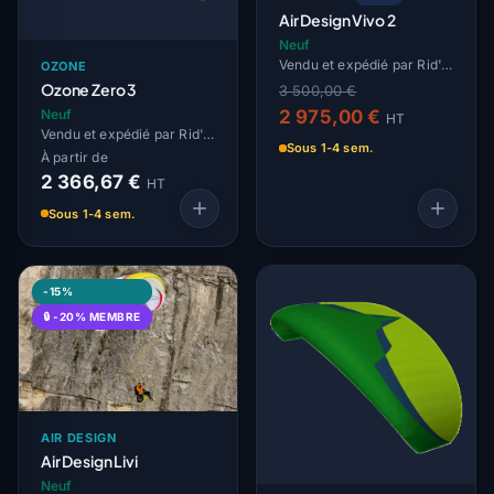
Air Design Vivo 2
Neuf
Vendu et expédié par Rid'Air
OZONE
Ozone Zero 3
3 500,00 €
2 975,00 €
Neuf
HT
Vendu et expédié par Rid'Air
Sous 1-4 sem.
À partir de
2 366,67 €
HT
Sous 1-4 sem.
-15%
🔒 -20% MEMBRE
AIR DESIGN
Air Design Livi
Neuf