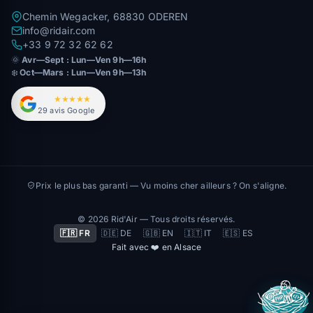
Chemin Wegacker, 68830 ODEREN
info@ridair.com
+33 9 72 32 62 62
🌞
Avr—Sept : Lun—Ven 9h—16h
❄️
Oct—Mars : Lun—Ven 9h—13h
4,9
★★★★★
29 avis Google
Prix le plus bas garanti — Vu moins cher ailleurs ? On s'aligne.
© 2026 Rid'Air — Tous droits réservés.
🇫🇷 FR
🇩🇪 DE
🇬🇧 EN
🇮🇹 IT
🇪🇸 ES
Fait avec ❤️ en Alsace