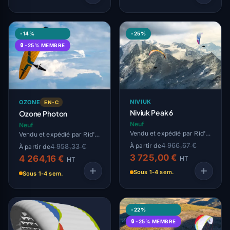
-14%
-25%
🔒 -25% MEMBRE
NIVIUK
OZONE
EN-C
Niviuk Peak 6
Ozone Photon
Neuf
Neuf
Vendu et expédié par Rid'Air
Vendu et expédié par Rid'Air
4 966,67 €
À partir de
4 958,33 €
À partir de
3 725,00 €
4 264,16 €
HT
HT
Sous 1-4 sem.
Sous 1-4 sem.
-22%
🔒 -25% MEMBRE