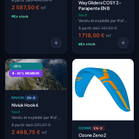
3 450,00 €
À partir de
Way Gliders COSY 2 -
2 587,50 €
Parapente EN B
HT
Neuf
En stock
Vendu et expédié par Rid'Air
2 147,50 €
À partir de
1 718,00 €
HT
En stock
-25%
🔒 -30% MEMBRE
NIVIUK
EN-B
Niviuk Hook 6
Neuf
Vendu et expédié par Rid'Air
3 291,67 €
À partir de
OZONE
EN-D
2 468,75 €
HT
Ozone Zeno 2