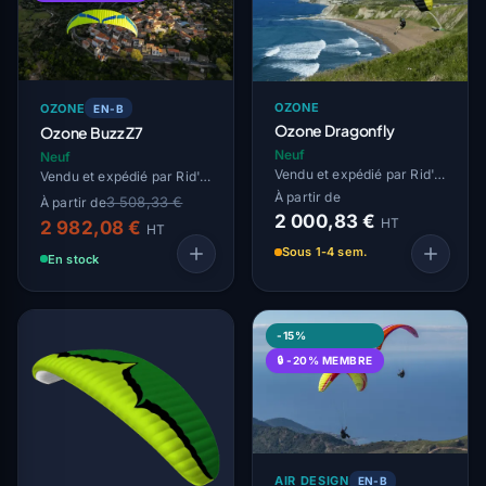
OZONE
OZONE
EN-B
Ozone Dragonfly
Ozone Buzz Z7
Neuf
Neuf
Vendu et expédié par Rid'Air
Vendu et expédié par Rid'Air
À partir de
3 508,33 €
À partir de
2 000,83 €
HT
2 982,08 €
HT
Sous 1-4 sem.
En stock
-15%
🔒 -20% MEMBRE
AIR DESIGN
EN-B