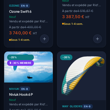
Neuf
Vendu et expédié par Rid'Air
OZONE
EN-B
4 516,67 €
Ozone Swift 6
À partir de
3 387,50 €
Neuf
HT
Vendu et expédié par Rid'Air
Sous 1-4 sem.
4 400,00 €
À partir de
3 740,00 €
HT
Sous 1-4 sem.
-25%
-20%
🔒 -30% MEMBRE
NIVIUK
EN-B
Niviuk Hook 6 P
Neuf
Vendu et expédié par Rid'Air
WAY GLIDERS
EN-B