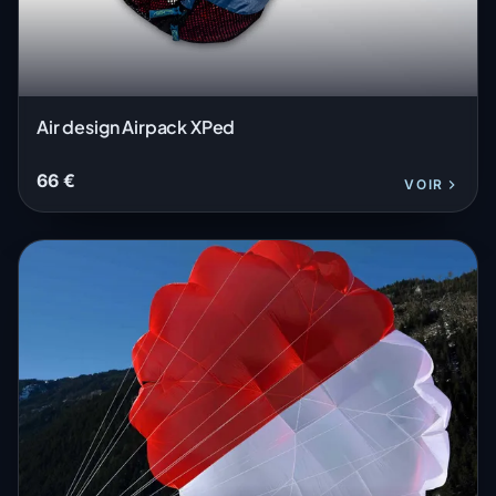
Air design Airpack XPed
66 €
VOIR