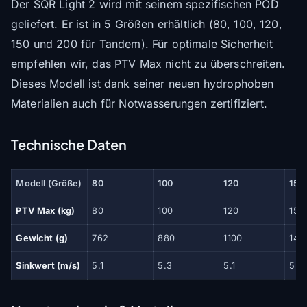
Der SQR Light 2 wird mit seinem spezifischen POD
geliefert. Er ist in 5 Größen erhältlich (80, 100, 120,
150 und 200 für Tandem). Für optimale Sicherheit
empfehlen wir, das PTV Max nicht zu überschreiten.
Dieses Modell ist dank seiner neuen hydrophoben
Materialien auch für Notwasserungen zertifiziert.
Technische Daten
Modell (Größe)
80
100
120
150
PTV Max (kg)
80
100
120
150
Gewicht (g)
762
880
1100
141
Sinkwert (m/s)
5.1
5.3
5.1
5.2