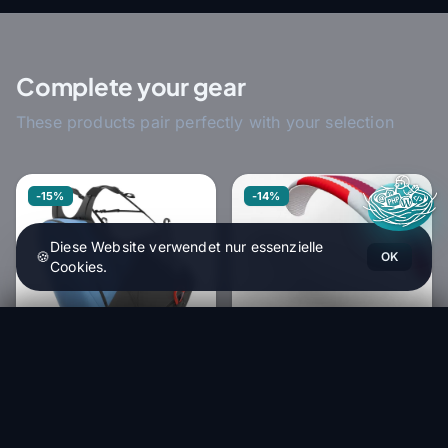
Complete your gear
These products pair perfectly with your selection
-15%
-14%
Diese Website verwendet nur essenzielle
🍪
OK
Cookies.
Advance Companion SQR Light 2 - Quadratischer Rettungsschirm - Solo & Tandem
SUP'AIR
In den Warenkorb
710,67 €
Sup'Air SAVAGE 2
4 375,00 €
ADVANCE
3 762,50 €
HT
Advance Progress 4
Within 1-4 weeks
1 075,00 €