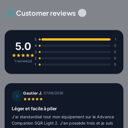
Customer reviews
1
5
1
5.0
4
0
3
0
2
0
1 review(s)
1
0
Gautier J.
·
07/06/2026
G
Léger et facile à plier
J'ai standardisé tout mon équipement sur le Advance
Companion SQR Light 2. J'en possède trois et je suis