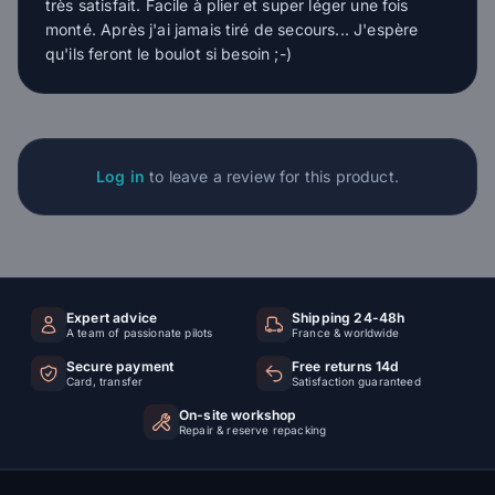
très satisfait. Facile à plier et super léger une fois
monté. Après j'ai jamais tiré de secours... J'espère
qu'ils feront le boulot si besoin ;-)
Log in
to leave a review for this product.
Expert advice
Shipping 24-48h
A team of passionate pilots
France & worldwide
Secure payment
Free returns 14d
Card, transfer
Satisfaction guaranteed
On-site workshop
Repair & reserve repacking