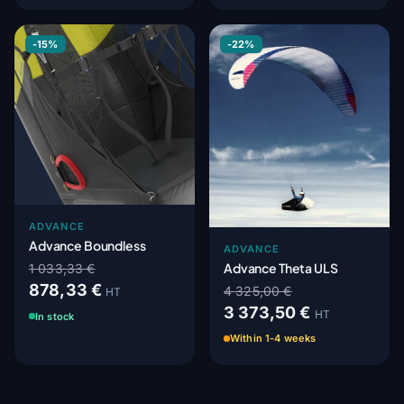
-15%
-22%
ADVANCE
Advance Boundless
ADVANCE
Advance Theta ULS
1 033,33 €
878,33 €
4 325,00 €
HT
3 373,50 €
HT
In stock
Within 1-4 weeks