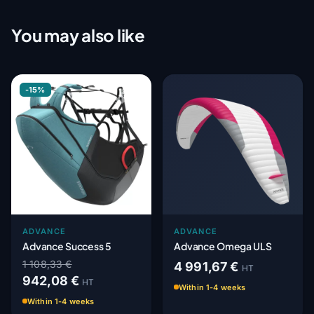
You may also like
-15%
ADVANCE
ADVANCE
Advance Success 5
Advance Omega ULS
1 108,33 €
4 991,67 €
HT
942,08 €
HT
Within 1-4 weeks
Within 1-4 weeks