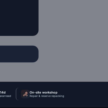
 14d
On-site workshop
uaranteed
Repair & reserve repacking