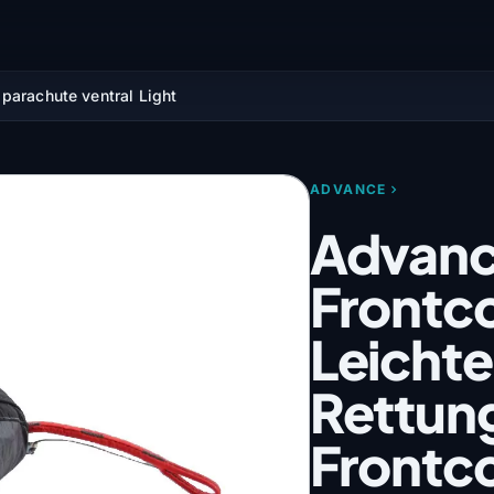
parachute ventral Light
ADVANCE
Advan
Frontco
Leichte
Rettun
Frontc