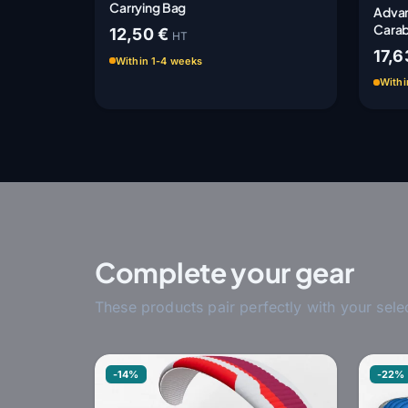
Carrying Bag
Advan
Carab
12,50 €
HT
17,6
Within 1-4 weeks
Withi
Complete your gear
These products pair perfectly with your sele
-14%
-22%