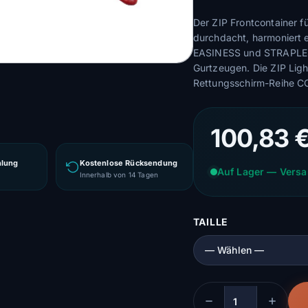
Der ZIP Frontcontainer fü
durchdacht, harmoniert 
EASINESS und STRAPLESS
Gurtzeugen. Die ZIP Ligh
Rettungsschirm-Reihe 
100,83 
hlung
Kostenlose Rücksendung
Auf Lager — Versa
g
Innerhalb von 14 Tagen
TAILLE