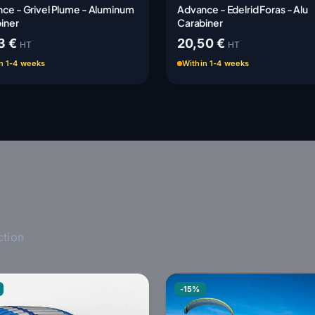
ce - Grivel Plume - Aluminum
Advance - Edelrid Foras - Alu
iner
Carabiner
3 €
20,50 €
HT
HT
n 1-4 weeks
Within 1-4 weeks
ction
-15%