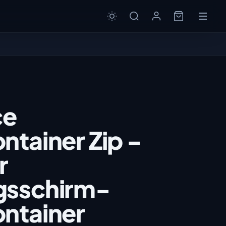
ce
ntainer Zip -
r
gsschirm-
ontainer