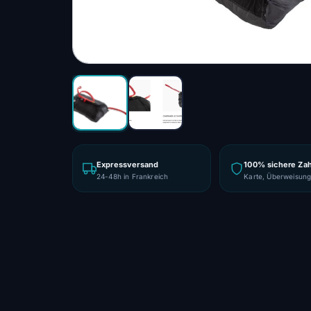
Expressversand
100% sichere Za
24-48h in Frankreich
Karte, Überweisun