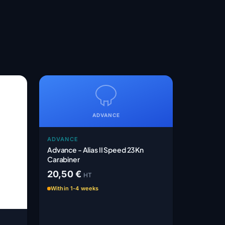
ADVANCE
ADVANCE
Advance - Alias II Speed 23Kn
Carabiner
20,50 €
HT
Within 1-4 weeks