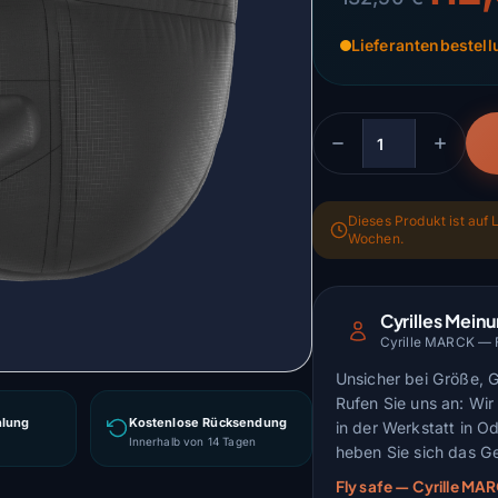
Lieferantenbestel
Menge
Dieses Produkt ist auf L
Wochen.
Cyrilles Mein
Cyrille MARCK — Fl
Unsicher bei Größe, 
Rufen Sie uns an: Wir 
hlung
Kostenlose Rücksendung
in der Werkstatt in O
g
Innerhalb von 14 Tagen
heben Sie sich das Ge
Fly safe — Cyrille M