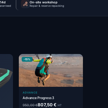
 14d
On-site workshop
uaranteed
Repair & reserve repacking
-15%
ADVANCE
Advance Progress 3
807,50 €
950,00 €
HT