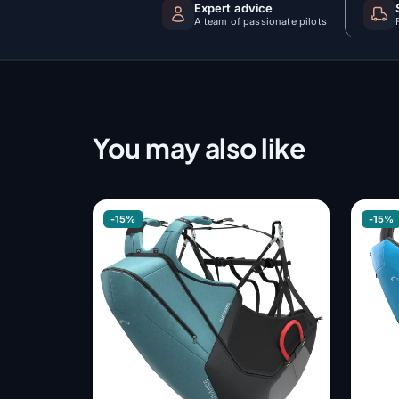
Expert advice
A team of passionate pilots
You may also like
-15%
-15%