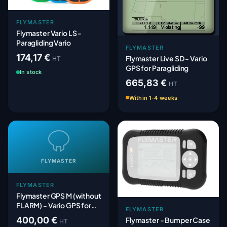
FLYMASTER
Flymaster Vario LS -
Paragliding Vario
FLYMASTER
174,17 €
Flymaster Live SD - Vario
HT
GPS for Paragliding
In stock
665,83 €
HT
Within 1-4 weeks
FLYMASTER
FLYMASTER
Flymaster GPS M (without
FLARM) - Vario GPS for
FLYMASTER
paragliding
400,00 €
Flymaster - Bumper Case
HT