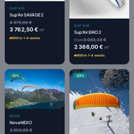
SUP'AIR
Sup'Air SAVAGE 2
4 375,00 €
SUP'AIR
3 762,50 €
HT
Sup'Air EIKO 2
Within 1-4 weeks
3 033,33 €
From
2 366,00 €
HT
Within 1-4 weeks
-15%
-22%
NOVA
Nova NEXO
3 000,00 €