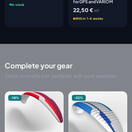
for GPS and VARIO M
In stock
22,50 €
HT
Within 1-4 weeks
Complete your gear
These products pair perfectly with your selection
-14%
-22%