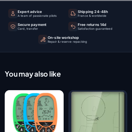
Expert advice
Shipping 24-48h
A team of passionate pilots
France & worldwide
Secure payment
Free returns 14d
Card, transfer
Satisfaction guaranteed
On-site workshop
Repair & reserve repacking
You may also like