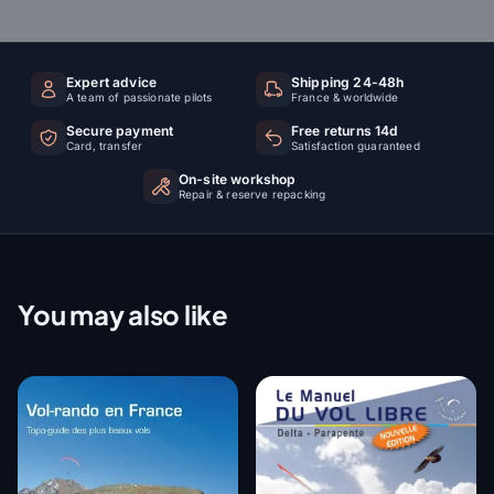
Expert advice
Shipping 24-48h
A team of passionate pilots
France & worldwide
Secure payment
Free returns 14d
Card, transfer
Satisfaction guaranteed
On-site workshop
Repair & reserve repacking
You may also like