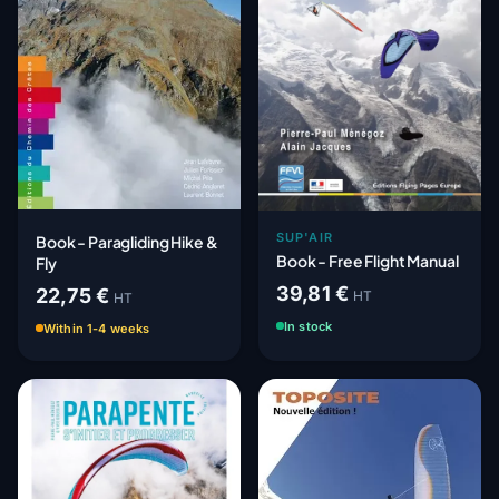
SUP'AIR
Book - Paragliding Hike &
Book - Free Flight Manual
Fly
39,81 €
22,75 €
HT
HT
In stock
Within 1-4 weeks