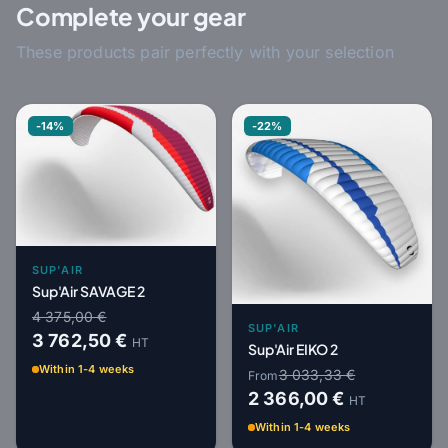
Complete your gear
These products pair perfectly with your selection
-14%
-22%
SUP'AIR
Sup'Air SAVAGE 2
4 375,00 €
SUP'AIR
3 762,50 €
HT
Sup'Air EIKO 2
Within 1-4 weeks
3 033,33 €
From
2 366,00 €
HT
Within 1-4 weeks