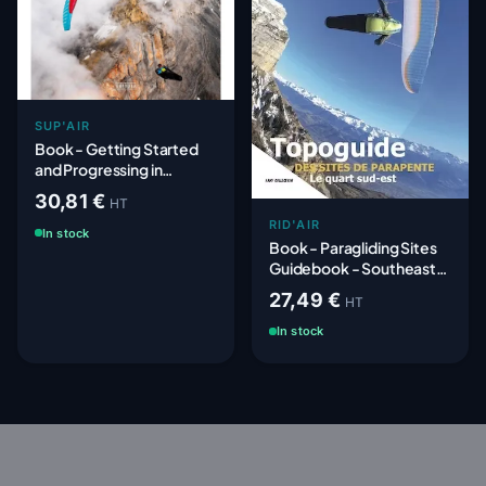
SUP'AIR
Book - Getting Started
and Progressing in
Paragliding
30,81 €
HT
RID'AIR
In stock
Book - Paragliding Sites
Guidebook - Southeast
France
27,49 €
HT
In stock