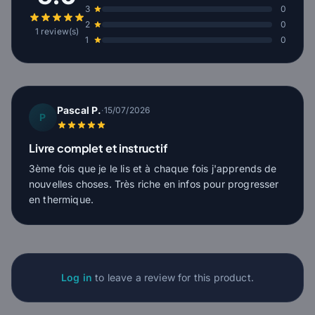
3
0
2
0
1 review(s)
1
0
Pascal P.
·
15/07/2026
P
Livre complet et instructif
3ème fois que je le lis et à chaque fois j'apprends de
nouvelles choses. Très riche en infos pour progresser
en thermique.
Log in
to leave a review for this product.