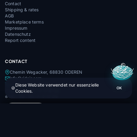
Contact
Shipping & rates
AGB
Marketplace terms
Impressum
Datenschutz
Report content
CONTACT
Chemin Wegacker, 68830 ODEREN
info@ridair.com
+33 9 72 32 62 62
Diese Website verwendet nur essenzielle
🍪
OK
Cookies.
🌞
Apr—Sep: Mo—Fr 9–16 Uhr
❄️
Okt—Mär: Mo—Fr 9–13 Uhr
4,9
★★★★★
Buch - Thermikfliegen
29 avis Google
In den Warenkorb
36,97 €