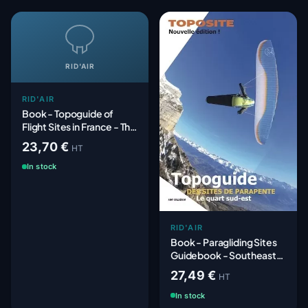
RID'AIR
RID'AIR
Book - Topoguide of
Flight Sites in France - The
70 Best Sites
23,70 €
HT
In stock
RID'AIR
Book - Paragliding Sites
Guidebook - Southeast
France
27,49 €
HT
In stock