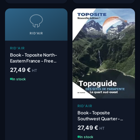
RID'AIR
RID'AIR
Book - Toposite North-
Eastern France - Free
Flight Sites
27,49 €
HT
In stock
RID'AIR
Book - Toposite
Southwest Quarter -
Free Flight Sites
27,49 €
HT
In stock