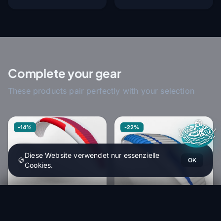
Complete your gear
These products pair perfectly with your selection
-14%
-22%
Diese Website verwendet nur essenzielle
🍪
OK
Cookies.
Buch - Toposite Nordwest - Freifluggebiete
SUP'AIR
In den Warenkorb
Sup'Air SAVAGE 2
27,49 €