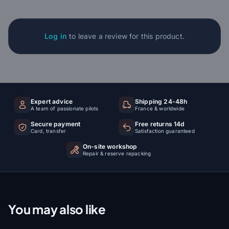
Log in
to leave a review for this product.
Expert advice
Shipping 24-48h
A team of passionate pilots
France & worldwide
Secure payment
Free returns 14d
Card, transfer
Satisfaction guaranteed
On-site workshop
Repair & reserve repacking
You may also like