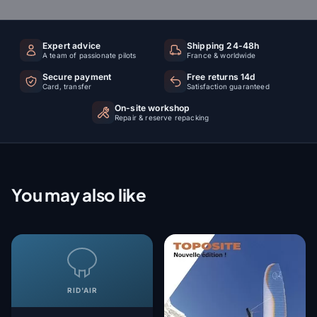
Expert advice
Shipping 24-48h
A team of passionate pilots
France & worldwide
Secure payment
Free returns 14d
Card, transfer
Satisfaction guaranteed
On-site workshop
Repair & reserve repacking
You may also like
RID'AIR