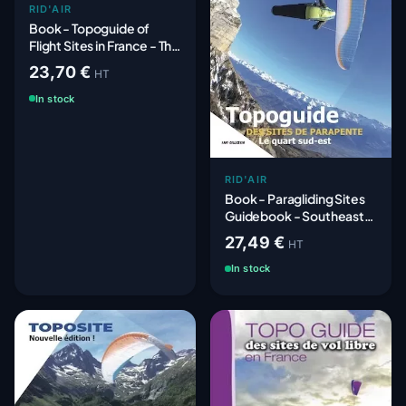
RID'AIR
Book - Topoguide of
Flight Sites in France - The
70 Best Sites
23,70 €
HT
In stock
RID'AIR
Book - Paragliding Sites
Guidebook - Southeast
France
27,49 €
HT
In stock