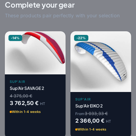
Complete your gear
These products pair perfectly with your selection
-14%
-22%
SUP'AIR
Sup'Air SAVAGE 2
4 375,00 €
SUP'AIR
3 762,50 €
HT
Sup'Air EIKO 2
Within 1-4 weeks
3 033,33 €
From
2 366,00 €
HT
Within 1-4 weeks