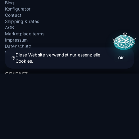
Blog
Konfigurator
Contact
Shipping & rates
AGB
Marketplace terms
Impressum
Datenschutz
Report content
Diese Website verwendet nur essenzielle
🍪
OK
Cookies.
CONTACT
Buch - Toposite Nordost - Gleitschirmfluggebiete
Chemin Wegacker, 68830 ODEREN
In den Warenkorb
27,49 €
info@ridair.com
+33 9 72 32 62 62
🌞
Apr—Sep: Mo—Fr 9–16 Uhr
❄️
Okt—Mär: Mo—Fr 9–13 Uhr
4,9
★★★★★
29 avis Google