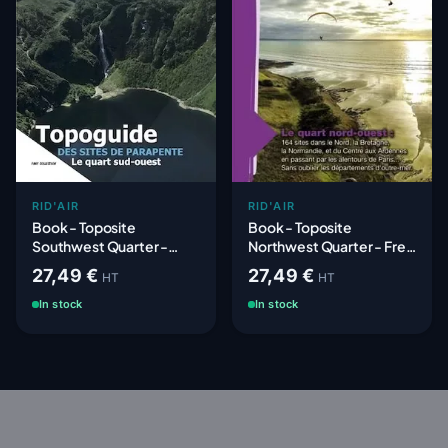
RID'AIR
RID'AIR
Book - Toposite
Book - Toposite
Southwest Quarter -
Northwest Quarter - Free
Free Flight Sites
Flight Sites
27,49 €
27,49 €
HT
HT
In stock
In stock