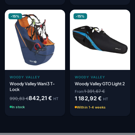
-15%
-15%
WOODY VALLEY
WOODY VALLEY
Woody Valley Wani 3 T-
Woody Valley GTO Light 2
Lock
1 391,67 €
From
842,21 €
1 182,92 €
990,83 €
HT
HT
In stock
Within 1-4 weeks