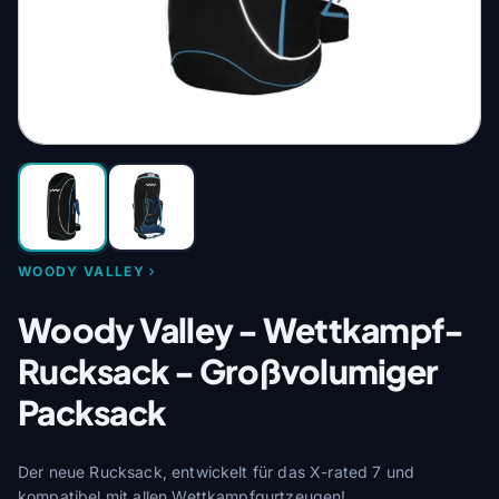
WOODY VALLEY
Woody Valley - Wettkampf-
Rucksack - Großvolumiger
Packsack
Der neue Rucksack, entwickelt für das X-rated 7 und
kompatibel mit allen Wettkampfgurtzeugen!