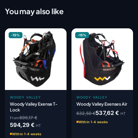
You may also like
-15%
-15%
WOODY VALLEY
WOODY VALLEY
Woody Valley Exense T-
Woody Valley Exenses Air
Lock
537,62 €
632,50 €
HT
699,17 €
From
Within 1-4 weeks
594,29 €
HT
Within 1-4 weeks