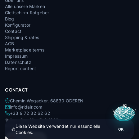
Über uns
Alle unsere Marken
Gleitschirm-Ratgeber
Blog
Konfigurator
Contact
Shipping & rates
AGB
Marketplace terms
Impressum
Datenschutz
Report content
CONTACT
Chemin Wegacker, 68830 ODEREN
info@ridair.com
+33 9 72 32 62 62
🌞
Apr—Sep: Mo—Fr 9–16 Uhr
❄️
Okt—Mär: Mo—Fr 9–13 Uhr
Diese Website verwendet nur essenzielle
🍪
OK
Cookies.
4,9
★★★★★