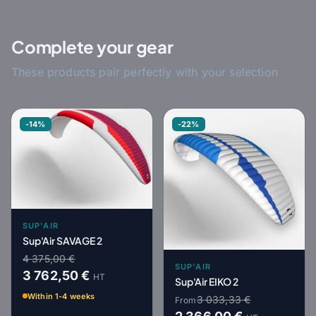
Complete your gear
These products pair perfectly with your selection
-14%
-22%
SUP'AIR
Sup'Air SAVAGE 2
4 375,00 €
SUP'AIR
3 762,50 €
HT
Sup'Air EIKO 2
Within 1-4 weeks
3 033,33 €
From