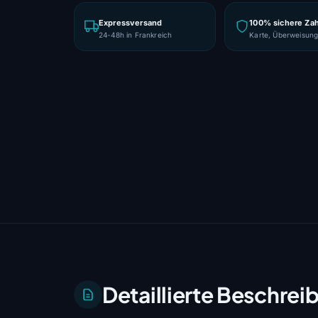
Expressversand
100% sichere Za
24-48h in Frankreich
Karte, Überweisun
Detaillierte Beschrei