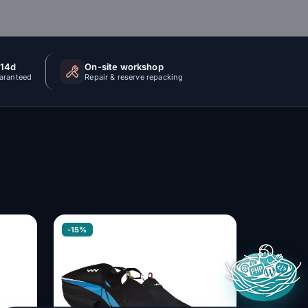
 14d
On-site workshop
uaranteed
Repair & reserve repacking
-15%