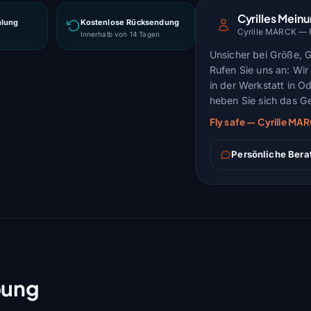
Cyrilles Mein
hlung
Kostenlose Rücksendung
Cyrille MARCK — Fl
g
Innerhalb von 14 Tagen
Unsicher bei Größe, 
Rufen Sie uns an: Wir 
in der Werkstatt in O
heben Sie sich das Ge
Fly safe — Cyrille M
Persönliche Bera
bung