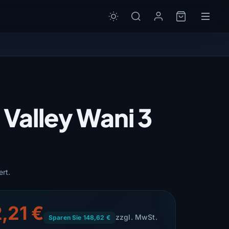
Valley Wani 3
ert.
,21 €
zzgl. MwSt.
Sparen Sie 148,62 €