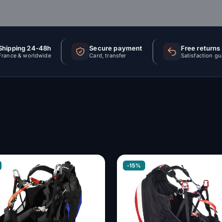
Shipping 24-48h
Secure payment
Free returns
France & worldwide
Card, transfer
Satisfaction g
-15%