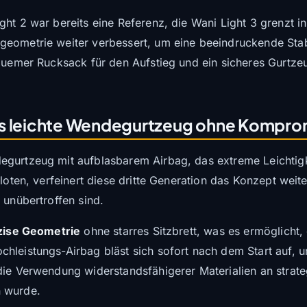
ht 2 war bereits eine Referenz, die Wani Light 3 grenzt i
eometrie weiter verbessert, um eine beeindruckende Stabil
equemer Rucksack für den Aufstieg und ein sicheres Gurtze
Das leichte Wendegurtzeug ohne Kompro
egurtzeug mit aufblasbarem Airbag, das extreme Leichtigk
iloten, verfeinert diese dritte Generation das Konzept wei
 unübertroffen sind.
äzise Geometrie
ohne starres Sitzbrett, was es ermöglicht,
hleistungs-Airbag bläst sich sofort nach dem Start auf, u
die Verwendung widerstandsfähigerer Materialien an strate
n wurde.