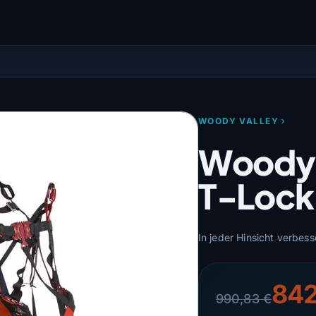
WOODY VALLEY
Woody 
T-Lock
In jeder Hinsicht verbess
842
990,83 €