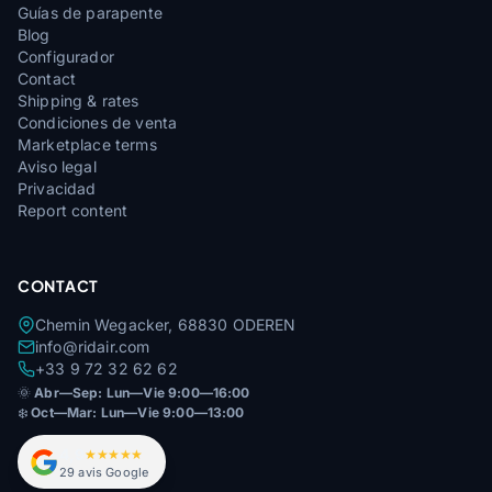
Guías de parapente
Blog
Configurador
Contact
Shipping & rates
Condiciones de venta
Marketplace terms
Aviso legal
Privacidad
Report content
CONTACT
Chemin Wegacker, 68830 ODEREN
info@ridair.com
+33 9 72 32 62 62
🌞
Abr—Sep: Lun—Vie 9:00—16:00
❄️
Oct—Mar: Lun—Vie 9:00—13:00
4,9
★★★★★
29 avis Google