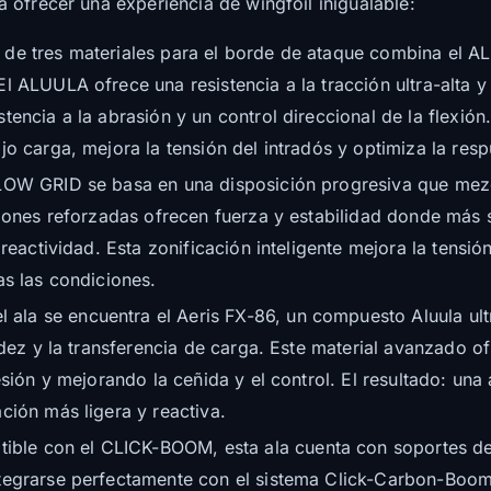
 ofrecer una experiencia de wingfoil inigualable:
a de tres materiales para el borde de ataque combina el
l ALUULA ofrece una resistencia a la tracción ultra-alta y
encia a la abrasión y un control direccional de la flexión
jo carga, mejora la tensión del intradós y optimiza la res
FLOW GRID se basa en una disposición progresiva que mezcl
ciones reforzadas ofrecen fuerza y estabilidad donde más 
reactividad. Esta zonificación inteligente mejora la tensión
as las condiciones.
 ala se encuentra el Aeris FX-86, un compuesto Aluula ult
idez y la transferencia de carga. Este material avanzado o
esión y mejorando la ceñida y el control. El resultado: un
ción más ligera y reactiva.
ible con el CLICK-BOOM, esta ala cuenta con soportes d
ntegrarse perfectamente con el sistema Click-Carbon-Boo