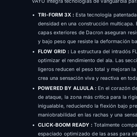
VAYU integra tecnologías de vanguardia para
TRI-FORM 3X :
Esta tecnología patentad
densidad en una construcción multicapa. E
capas exteriores de Dacron aseguran resist
y bajo peso que resiste la deformación ba
FLOW GRID :
La estructura del intradós 
optimizar el rendimiento del ala. Las sec
ligeros reducen el peso total y mejoran la 
crea una sensación viva y reactiva en tod
POWERED BY ALUULA :
En el corazón del
de ataque, la zona más crítica para la rig
inigualable, reduciendo la flexión bajo pr
maniobrabilidad en las rachas y una sensa
CLICK-BOOM READY :
Totalmente compat
espaciado optimizado de las asas para i