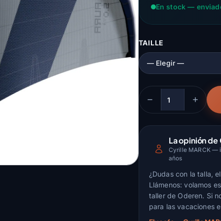
En stock — enviad
TAILLE
Cantidad
La opinión de 
Cyrille MARCK — in
años
¿Dudas con la talla, 
Llámenos: volamos est
taller de Oderen. Si n
para las vacaciones e