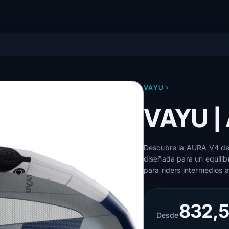
VAYU
VAYU |
Descubre la AURA V4 de V
diseñada para un equilib
para riders intermedios 
832,5
Desde