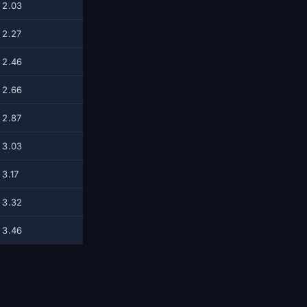
2.03
2.27
2.46
2.66
2.87
3.03
3.17
3.32
3.46