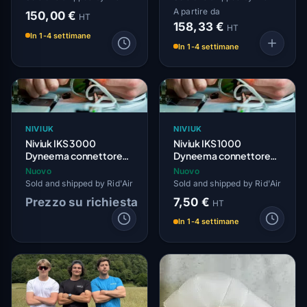
A partire da
150,00 €
HT
158,33 €
HT
In 1-4 settimane
In 1-4 settimane
NIVIUK
NIVIUK
Niviuk IKS 3000
Niviuk IKS 1000
Dyneema connettore
Dyneema connettore
(unità)
(unità)
Nuovo
Nuovo
Sold and shipped by Rid'Air
Sold and shipped by Rid'Air
Prezzo su richiesta
7,50 €
HT
In 1-4 settimane