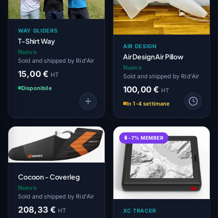
WAY GLIDERS
T-Shirt Way
AIR DESIGN
Nuovo
Air Design Air Pillow
Sold and shipped by Rid'Air
Nuovo
15,00 €
HT
Sold and shipped by Rid'Air
Disponibile
100,00 €
HT
In 1-4 settimane
🔒 -7% MEMBER
Cocoon - Coverleg
Nuovo
Sold and shipped by Rid'Air
208,33 €
HT
XC TRACER