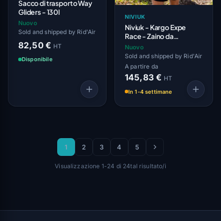
Sacco di trasporto Way
Gliders - 130l
NIVIUK
Nuovo
Niviuk - Kargo Expe
Sold and shipped by Rid'Air
Race - Zaino da
82,50 €
Trasporto
HT
Nuovo
Sold and shipped by Rid'Air
Disponibile
A partire da
145,83 €
HT
In 1-4 settimane
1
2
3
4
5
Visualizzazione 1-24 di 24tal risultato/i