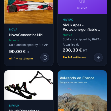
NIVIUK
NIVIUK
Niviuk Apair -
Protezione gonfiabile
NOVA
per Arrow P
Nova Concertina Mini
Nuovo
Sold and shipped by Rid'Air
Nuovo
A partire da
Sold and shipped by Rid'Air
208,33 €
HT
90,00 €
HT
In 1-4 settimane
In 1-4 settimane
NIVIUK
Niviuk Distanziatori