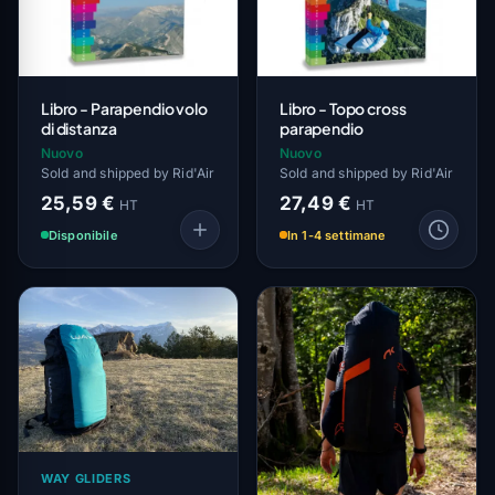
Libro - Parapendio volo
Libro - Topo cross
di distanza
parapendio
Nuovo
Nuovo
Sold and shipped by Rid'Air
Sold and shipped by Rid'Air
25,59 €
27,49 €
HT
HT
Disponibile
In 1-4 settimane
WAY GLIDERS