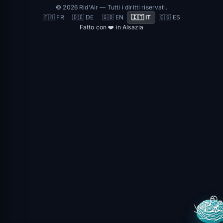
© 2026 Rid'Air — Tutti i diritti riservati.
🇫🇷 FR
🇩🇪 DE
🇬🇧 EN
🇮🇹 IT
🇪🇸 ES
Fatto con ❤️ in Alsazia