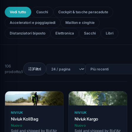
Vedi tutto
Caschi
Cockpit & tasche paracadute
Acceleratori e poggiapiedi
Maillon e cinghie
Distanziatori biposto
Elettronica
Sacchi
Libri
106
Filtri
prodotto/i
NIVIUK
NIVIUK
Niviuk Koli Bag
Niviuk Kargo
Nuovo
Nuovo
Sold and shipped by Rid'Air
Sold and shipped by Rid'Air