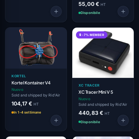
55,00 €
HT
Disponibile
🔒 -7% MEMBER
KORTEL
Kortel Kontainer V4
XC TRACER
Nuovo
XC Tracer Mini V 5
Sold and shipped by Rid'Air
Nuovo
104,17 €
HT
Sold and shipped by Rid'Air
440,83 €
In 1-4 settimane
HT
Disponibile