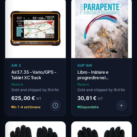
AIR 3
SUP'AIR
Air3 7.35 - Vario/GPS -
Libro - Iniziare e
Tablet XC Track
progredire nel
parapendio
Nuovo
Nuovo
Sold and shipped by Rid'Air
Sold and shipped by Rid'Air
625,00 €
30,81 €
HT
HT
In 1-4 settimane
Disponibile