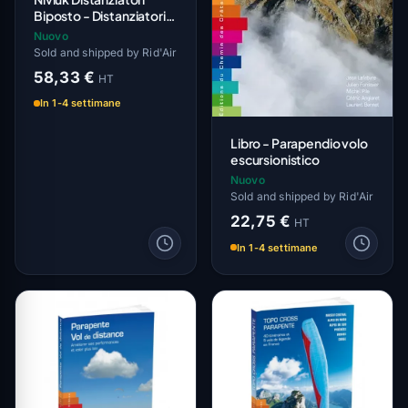
Biposto - Distanziatori
rigidi per vela biposto
Nuovo
Sold and shipped by Rid'Air
58,33 €
HT
In 1-4 settimane
Libro - Parapendio volo
escursionistico
Nuovo
Sold and shipped by Rid'Air
22,75 €
HT
In 1-4 settimane