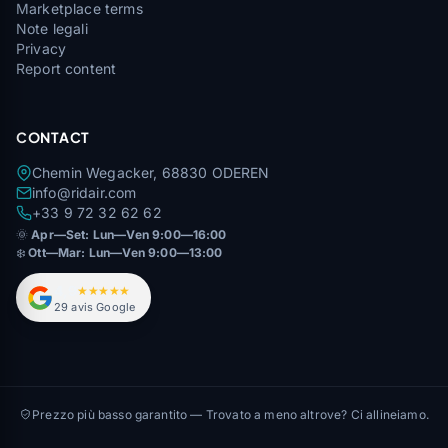
Marketplace terms
Note legali
Privacy
Report content
CONTACT
Chemin Wegacker, 68830 ODEREN
info@ridair.com
+33 9 72 32 62 62
🌞
Apr—Set: Lun—Ven 9:00—16:00
❄️
Ott—Mar: Lun—Ven 9:00—13:00
4,9
★★★★★
29 avis Google
Prezzo più basso garantito — Trovato a meno altrove? Ci allineiamo.