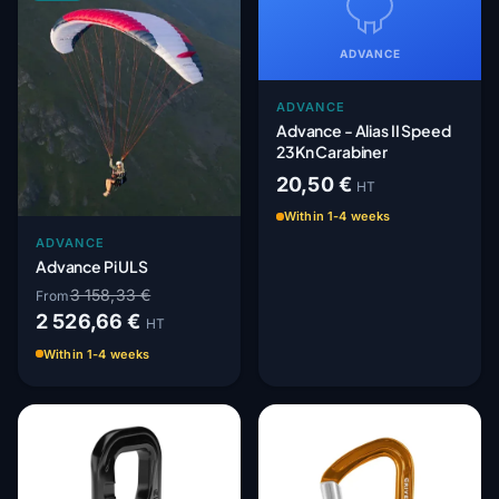
ADVANCE
ADVANCE
Advance - Alias II Speed
23Kn Carabiner
20,50 €
HT
Within 1-4 weeks
ADVANCE
Advance Pi ULS
3 158,33 €
From
2 526,66 €
HT
Within 1-4 weeks