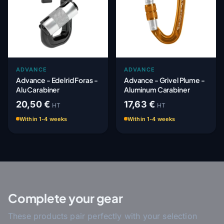
ADVANCE
ADVANCE
Advance - Edelrid Foras -
Advance - Grivel Plume -
Alu Carabiner
Aluminum Carabiner
20,50 €
17,63 €
HT
HT
Within 1-4 weeks
Within 1-4 weeks
Complete your gear
These products pair perfectly with your selection