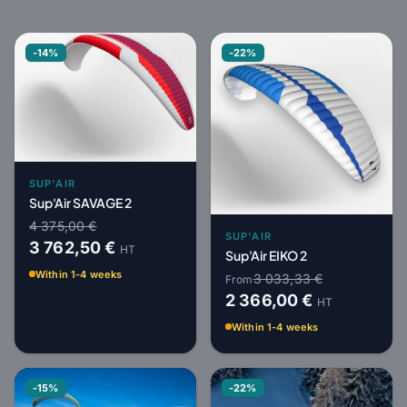
-14%
-22%
SUP'AIR
Sup'Air SAVAGE 2
4 375,00 €
SUP'AIR
3 762,50 €
HT
Sup'Air EIKO 2
Within 1-4 weeks
3 033,33 €
From
2 366,00 €
HT
Within 1-4 weeks
-15%
-22%