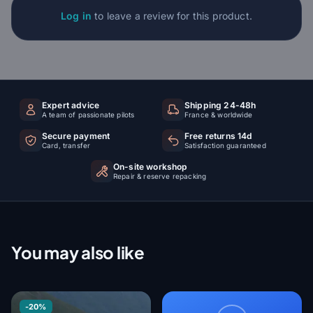
Log in
to leave a review for this product.
Expert advice
Shipping 24-48h
A team of passionate pilots
France & worldwide
Secure payment
Free returns 14d
Card, transfer
Satisfaction guaranteed
On-site workshop
Repair & reserve repacking
You may also like
-20%