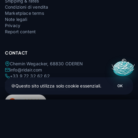
Shipping & rates
Condizioni di vendita
Marketplace terms
Note legali
Privacy
Report content
CONTACT
Chemin Wegacker, 68830 ODEREN
info@ridair.com
+33 9 72 32 62 62
🌞
Apr—Set: Lun—Ven 9:00—16:00
🍪
Questo sito utilizza solo cookie essenziali.
OK
❄️
Ott—Mar: Lun—Ven 9:00—13:00
4,9
★★★★★
29 avis Google
Advance Strapless Bi 3
Ordina (1-4 settimane)
439,17 €
Prezzo più basso garantito — Trovato a meno altrove? Ci allineiamo.