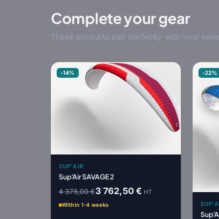
Complete your gear
These products pair perfectly with your sele
-14%
-22%
SUP'AIR
Sup'Air SAVAGE 2
3 762,50 €
4 375,00 €
HT
SUP'A
Within 1-4 weeks
Sup'A