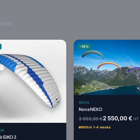
ction
-15%
NOVA
Nova NEXO
2 550,00 €
3 000,00 €
HT
Within 1-4 weeks
IR
ir EIKO 2