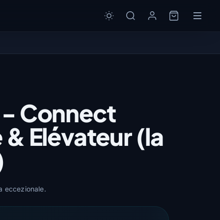
 - Connect
 & Elévateur (la
)
a eccezionale.