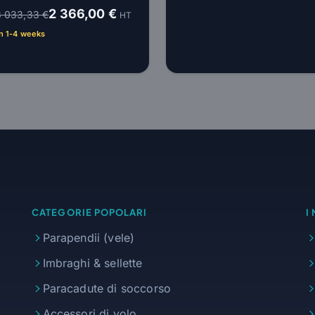
2 366,00 €
3 033,33 €
HT
n 1-4 weeks
CATEGORIE POPOLARI
I
Parapendii (vele)
Imbraghi & sellette
Paracadute di soccorso
Accessori di volo