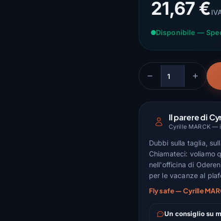
21,67 €
IVA
Disponibile — Spe
Quantità
Il parere di Cyr
Cyrille MARCK — is
Dubbi sulla taglia, su
Chiamateci: voliamo q
nell'officina di Odere
per le vacanze al pla
Fly safe — Cyrille MAR
Un consiglio su m