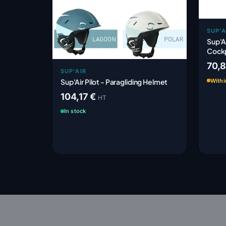
SUP'A
Sup'Ai
Cockp
70,
SUP'AIR
Sup'Air Pilot - Paragliding Helmet
Withi
104,17 €
HT
In stock