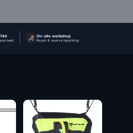
 14d
On-site workshop
uaranteed
Repair & reserve repacking