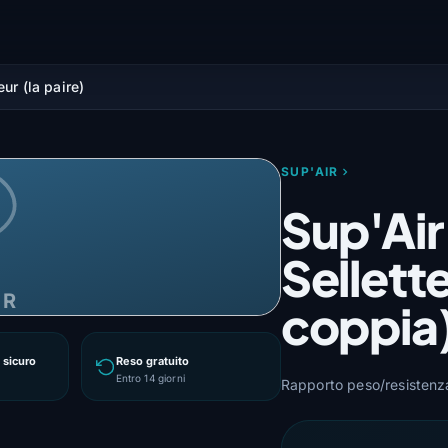
ur (la paire)
SUP'AIR
Sup'Air
Sellette
IR
coppia
sicuro
Reso gratuito
Entro 14 giorni
Rapporto peso/resistenz