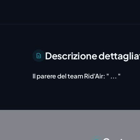
Descrizione dettaglia
Il parere del team Rid'Air:
" ... "