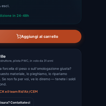
 escl.
dizione in 24-48h
Aggiungi al carrello
ille
truttore, pilota PWC, in volo da 31 anni
lla forcella di peso o sull'omologazione giusta?
uesto materiale, lo pieghiamo, lo ripariamo
n. Se non fa per voi, ve lo diremo — tenete i soldi
fond.
CK e il team Rid'Air/CEM
isura? Contattateci