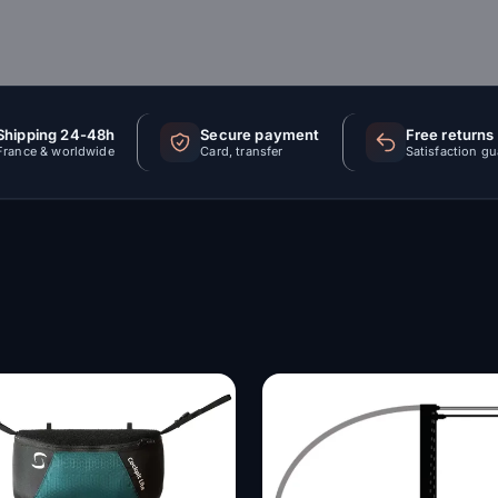
Shipping 24-48h
Secure payment
Free returns
France & worldwide
Card, transfer
Satisfaction g