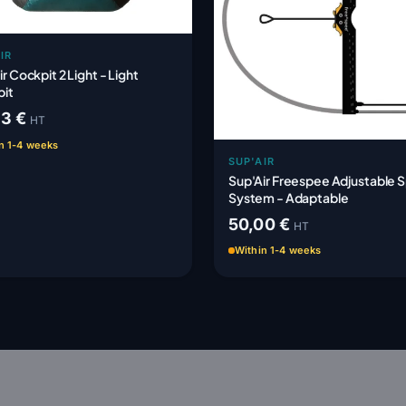
IR
r Cockpit 2 Light - Light
it
83 €
HT
n 1-4 weeks
SUP'AIR
Sup'Air Freespee Adjustable 
System - Adaptable
50,00 €
HT
Within 1-4 weeks