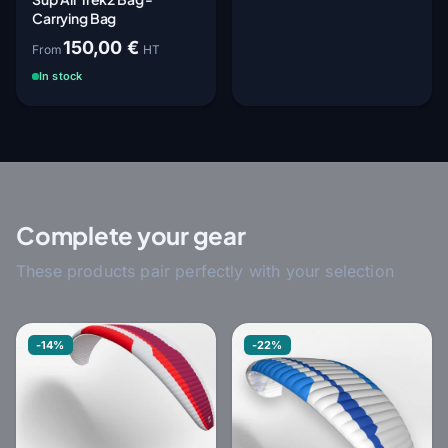
Carrying Bag
150,00 €
From
HT
In stock
Complete your gear
These products pair perfectly with your selection
-14%
-22%