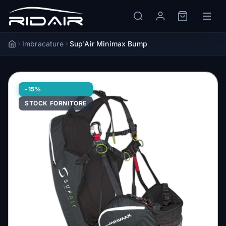
Imbracature
Sup'Air Minimax Bump
Accueil
-15%
STOCK FORNITORE