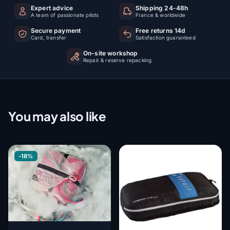
Expert advice
Shipping 24-48h
A team of passionate pilots
France & worldwide
Secure payment
Free returns 14d
Card, transfer
Satisfaction guaranteed
On-site workshop
Repair & reserve repacking
You may also like
-18%