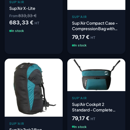
SUP'AIR
Sup'Air X-Lite
833,33 €
From
SUP'AIR
683,33 €
Sup’Air Compact Case -
HT
Compression Bag with
In stock
Integrated Glider Sock
79,17 €
HT
In stock
SUP'AIR
Sup'Air Cockpit 2
Standard - Complete
Universal Cockpit
79,17 €
HT
SUP'AIR
In stock
Sup'Air Trek2 Bag -