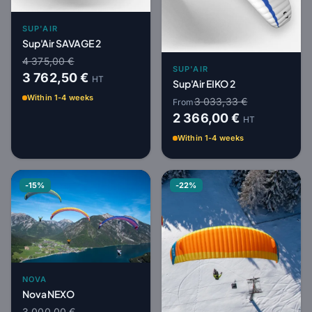
SUP'AIR
Sup'Air SAVAGE 2
4 375,00 €
SUP'AIR
3 762,50 €
HT
Sup'Air EIKO 2
Within 1-4 weeks
3 033,33 €
From
2 366,00 €
HT
Within 1-4 weeks
-15%
-22%
NOVA
Nova NEXO
3 000,00 €