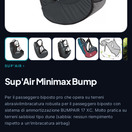
SUP'AIR
Sup'Air Minimax Bump
Per il passeggero biposto pro che opera su terreni
abrasiviImbracatura robusta per il passeggero biposto con
sistema di ammortizzazione BUMPAIR 17 XC. Molto pratica su
terreni sabbiosi tipo dune (sabbia: nessun riempimento
rispetto a un'imbracatura airbag)