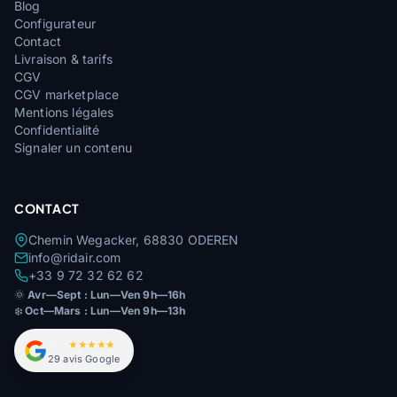
Blog
Configurateur
Contact
Livraison & tarifs
CGV
CGV marketplace
Mentions légales
Confidentialité
Signaler un contenu
CONTACT
Chemin Wegacker, 68830 ODEREN
info@ridair.com
+33 9 72 32 62 62
🌞
Avr—Sept : Lun—Ven 9h—16h
❄️
Oct—Mars : Lun—Ven 9h—13h
4,9
★★★★★
29 avis Google