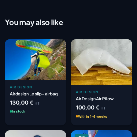
You may also like
AIR DESIGN
AIR DESIGN
Airdesign Le slip - airbag
Air Design Air Pillow
130,00 €
HT
100,00 €
HT
In stock
Within 1-4 weeks