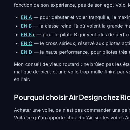
fonction de son expérience, pas de son ego. Voici le
EN A
— pour débuter et voler tranquille, le max
EN B
— la classe reine, là où volent la grande maj
EN B+
— pour le pilote B qui veut plus de perfo
EN C
— le cross sérieux, réservé aux pilotes actif
EN D
— la haute performance, pour pilotes très
Mon conseil de vieux routard : ne brûlez pas les éta
mal que de bien, et une voile trop molle finira par v
en l'air.
Pourquoi choisir Air Design chez Rid
Acheter une voile, ce n'est pas commander une paire
Voilà ce qu'on apporte chez Rid'Air sur les voiles Ai