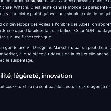
t un constructeur
suisse
basé à Wolfenschiessen, dans le c
 Michael Witschi. C'est jeune dans le monde du parapente 
ne vision claire plutôt qu'avec une simple copie de ce qui 
d on développe des voiles à l'ombre des Alpes, on apprend 
rdonne quand le pilote fait une bêtise. Cette ADN montagn
ler sur une fiche technique.
'ai gonflé une Air Design au Markstein, par un petit therm
mporiser, elle se place au-dessus de la tête et elle attend
vec le suspentage.
ilité, légèreté, innovation
rait ceux-là. Et ce ne sont pas des mots creux d'agence m