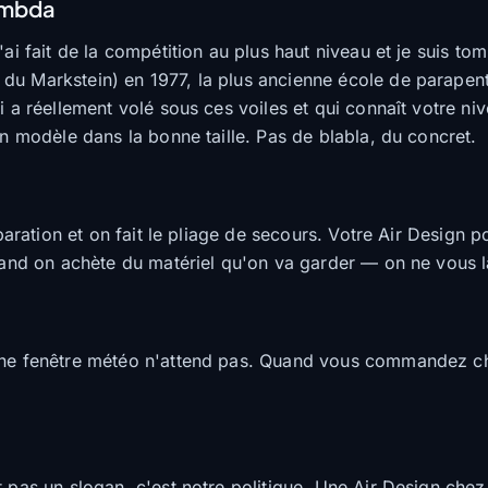
lambda
j'ai fait de la compétition au plus haut niveau et je suis 
 du Markstein) en 1977, la plus ancienne école de parape
ui a réellement volé sous ces voiles et qui connaît votre n
on modèle dans la bonne taille. Pas de blabla, du concret.
éparation et on fait le pliage de secours. Votre Air Design 
quand on achète du matériel qu'on va garder — on ne vous l
'une fenêtre météo n'attend pas. Quand vous commandez ch
 pas un slogan, c'est notre politique. Une Air Design chez 