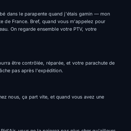
tombé dans le parapente quand j'étais gamin — mon
nte de France. Bref, quand vous m'appelez pour
iveau. On regarde ensemble votre PTV, votre
pourra être contrôlée, réparée, et votre parachute de
âche pas après l'expédition.
ez nous, ça part vite, et quand vous avez une
Rid'Air, vous ne la paierez pas plus cher qu'ailleurs