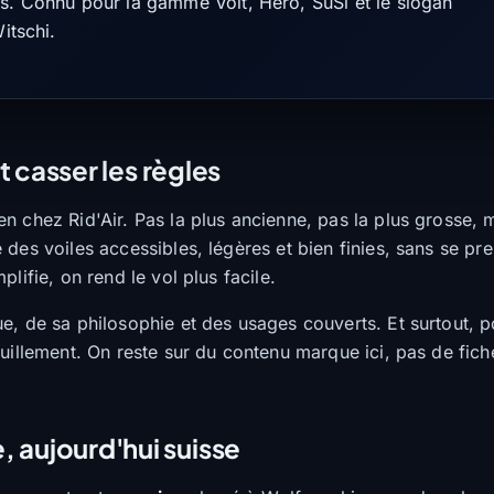
ts. Connu pour la gamme Volt, Hero, SuSi et le slogan
itschi.
it casser les règles
n chez Rid'Air. Pas la plus ancienne, pas la plus grosse, 
es voiles accessibles, légères et bien finies, sans se pren
lifie, on rend le vol plus facile.
e, de sa philosophie et des usages couverts. Et surtout, p
uillement. On reste sur du contenu marque ici, pas de fiche
, aujourd'hui suisse