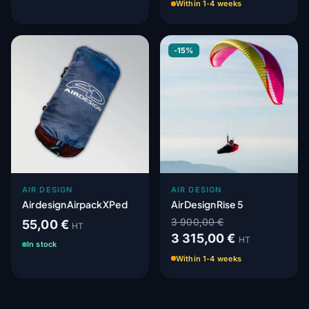
Within 1-4 weeks
-15%
AIR DESIGN
AIR DESIGN
Air design Airpack XPed
Air Design Rise 5
3 900,00 €
55,00 €
HT
3 315,00 €
HT
In stock
Within 1-4 weeks