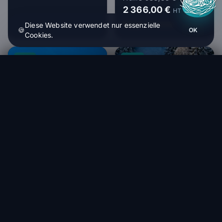
2 366,00 €
HT
Within 1-4 weeks
Diese Website verwendet nur essenzielle
🍪
OK
Cookies.
-15%
-22%
Air Design The Sock
Bestellen (1 bis 4 Wochen)
1 232,50 €
NOVA
Nova NEXO
3 000,00 €
2 550,00 €
HT
NOVA
Within 1-4 weeks
Nova NIVO
2 900,00 €
2 262,00 €
HT
Within 1-4 weeks