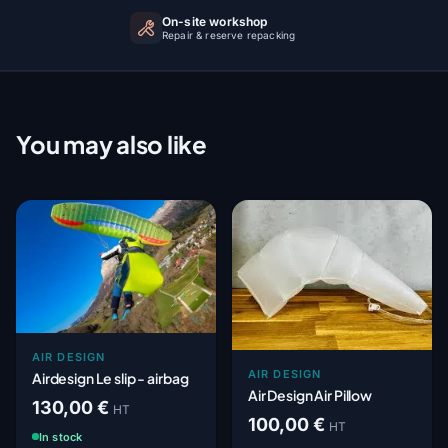
On-site workshop
Repair & reserve repacking
You may also like
AIR DESIGN
AIR DESIGN
Airdesign Le slip - airbag
Air Design Air Pillow
130,00 €
HT
100,00 €
HT
In stock