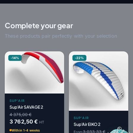
Complete your gear
These products pair perfectly with your selection
-14%
-22%
SUP'AIR
Sup'Air SAVAGE 2
4 375,00 €
SUP'AIR
3 762,50 €
HT
Sup'Air EIKO 2
Within 1-4 weeks
3 033,33 €
From