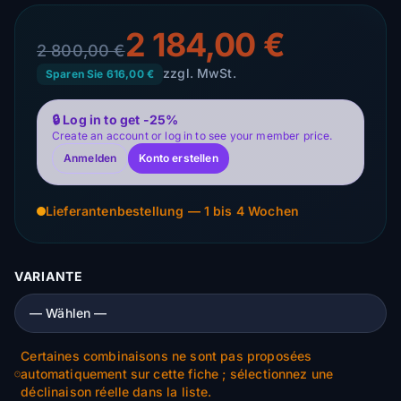
2 184,00 €
2 800,00 €
zzgl. MwSt.
Sparen Sie 616,00 €
🔒 Log in to get -25%
Create an account or log in to see your member price.
Anmelden
Konto erstellen
Lieferantenbestellung — 1 bis 4 Wochen
VARIANTE
Certaines combinaisons ne sont pas proposées
automatiquement sur cette fiche ; sélectionnez une
déclinaison réelle dans la liste.