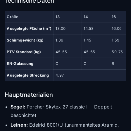
Technische Daten
Größe
13
14
16
Ausgelegte Fläche (m²)
13.00
14.58
16.06
Schirmgewicht (kg)
1.36
1.45
1.59
PTV Standard (kg)
45-55
45-65
50-75
EN-Zulassung
C
C
B
Ausgelegte Streckung
4.97
Hauptmaterialien
Segel:
Porcher Skytex 27 classic II – Doppelt
beschichtet
Leinen:
Edelrid 8001/U (unummanteltes Aramid,