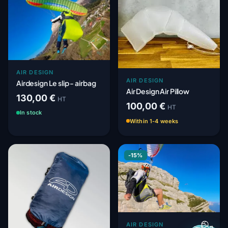
AIR DESIGN
AIR DESIGN
Airdesign Le slip - airbag
Air Design Air Pillow
130,00 €
HT
100,00 €
HT
In stock
Within 1-4 weeks
-15%
AIR DESIGN