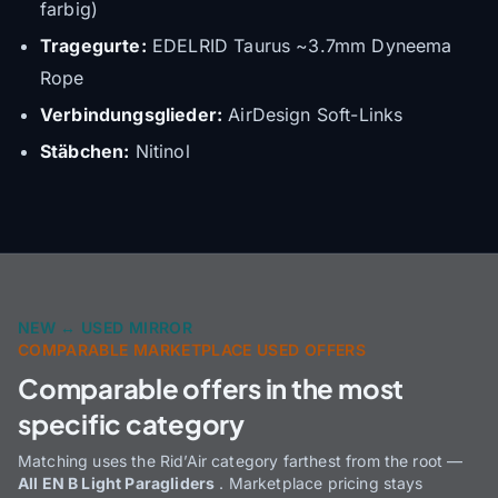
farbig)
Tragegurte:
EDELRID Taurus ~3.7mm Dyneema
Rope
Verbindungsglieder:
AirDesign Soft-Links
Stäbchen:
Nitinol
NEW ↔ USED MIRROR
COMPARABLE MARKETPLACE USED OFFERS
Comparable offers in the most
specific category
Matching uses the Rid’Air category farthest from the root —
All EN B Light Paragliders
. Marketplace pricing stays