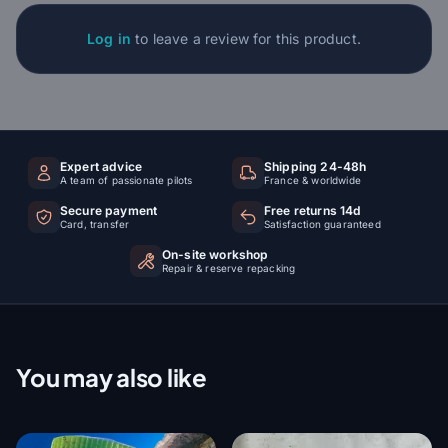
Log in
to leave a review for this product.
Expert advice
Shipping 24-48h
A team of passionate pilots
France & worldwide
Secure payment
Free returns 14d
Card, transfer
Satisfaction guaranteed
On-site workshop
Repair & reserve repacking
You may also like