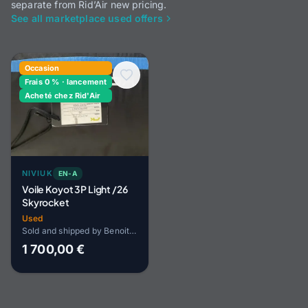
separate from Rid’Air new pricing.
See all marketplace used offers
Occasion
Frais 0 % · lancement
Acheté chez Rid'Air
NIVIUK
EN-A
Voile Koyot 3P Light /26
Skyrocket
Used
Sold and shipped by Benoit HOPP
1 700,00 €