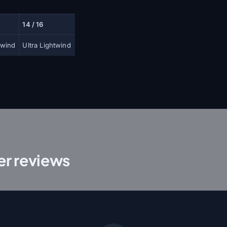
14 / 16
twind
Ultra Lightwind
r reviews