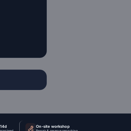
 14d
On-site workshop
uaranteed
Repair & reserve repacking