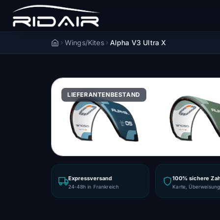
Wings/Kites
Alpha V3 Ultra X
Accueil
LIEFERANTENBESTAND
Expressversand
100% sichere Za
24-48h in Frankreich
Karte, Überweisun