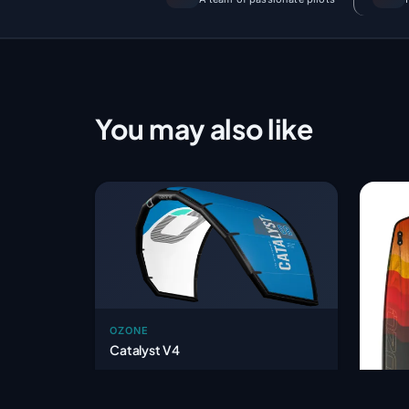
You may also like
OZONE
Catalyst V4
715,83 €
From
HT
Within 1-4 weeks