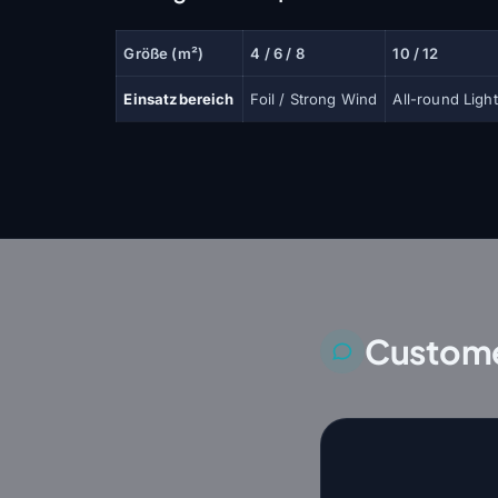
Größe (m²)
4 / 6 / 8
10 / 12
Einsatzbereich
Foil / Strong Wind
All-round Ligh
Custome