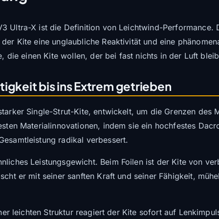
V3 Ultra-X ist die Definition von Leichtwind-Performance
 der Kite eine unglaubliche Reaktivität und eine phänomen
, die einen Kite wollen, der bei fast nichts in der Luft blei
igkeit bis ins Extrem getrieben
sstarker Single-Strut-Kite, entwickelt, um die Grenzen des
sten Materialinnovationen, indem sie ein hochfestes Dacron
Gesamtleistung radikal verbessert.
liches Leistungsgewicht. Beim Foilen ist der Kite von verb
ascht er mit seiner sanften Kraft und seiner Fähigkeit, mü
iner leichten Struktur reagiert der Kite sofort auf Lenkimp