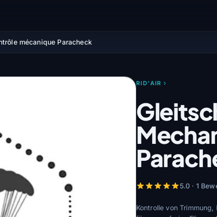
ontrôle mécanique Paracheck
RID'AIR
Gleits
Mechan
Parach
5.0 · 1 Bew
Kontrolle von Trimmung, 