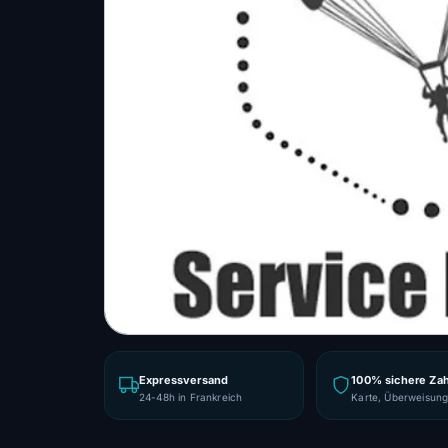
Expressversand
100% sichere Za
24-48h in Frankreich
Karte, Überweisun