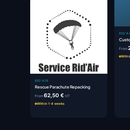
RID'A
Custo
From
Withi
RID'AIR
Rescue Parachute Repacking
62,50 €
From
HT
Within 1-4 weeks