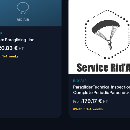
RID'AIR
IR
m Paragliding Line
20,83 €
HT
n 1-4 weeks
RID'AIR
Paraglider Technical Inspectio
Complete Periodic Paracheck
179,17 €
From
HT
Within 1-4 weeks