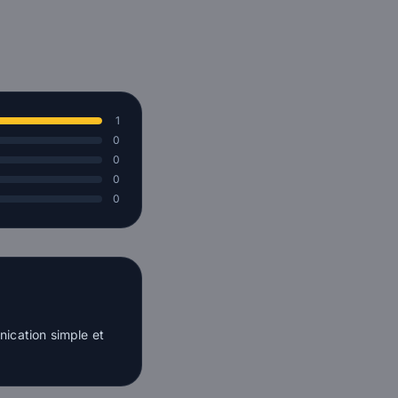
1
0
0
0
0
nication simple et