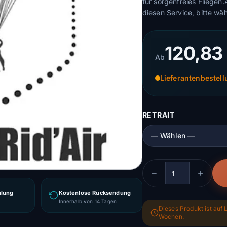
für sorgenfreies Fliegen.
diesen Service, bitte wä
120,83
Ab
Lieferantenbestel
RETRAIT
Menge
hlung
Kostenlose Rücksendung
g
Innerhalb von 14 Tagen
Dieses Produkt ist auf L
Wochen.