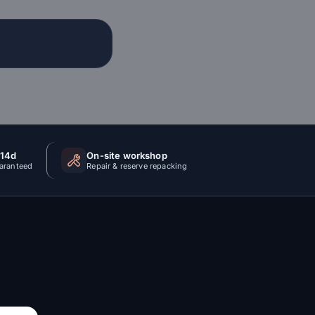
 14d
On-site workshop
uaranteed
Repair & reserve repacking