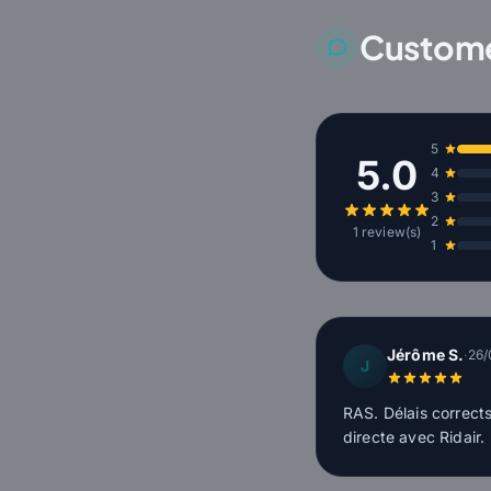
Custome
5
5.0
4
3
2
1 review(s)
1
Jérôme S.
·
26/
J
RAS. Délais corrects
directe avec Ridair.