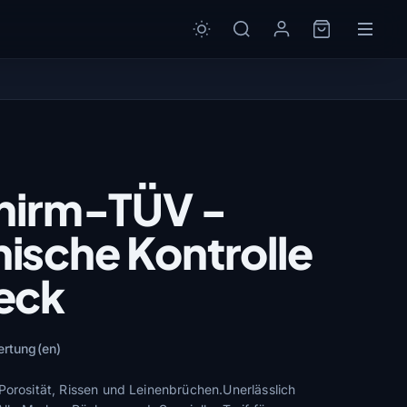
chirm-TÜV -
ische Kontrolle
eck
ertung(en)
Porosität, Rissen und Leinenbrüchen.Unerlässlich