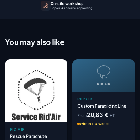
On-site workshop
Repair & reserve repacking
You may also like
RID'AIR
RID'AIR
Custom Paragliding Line
20,83 €
From
HT
Within 1-4 weeks
RID'AIR
Rescue Parachute