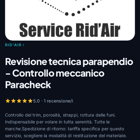
RID'AIR
Revisione tecnica parapendio
- Controllo meccanico
Paracheck
5.0 · 1 recensione/i
Controllo del trim, porosità, strappi, rottura delle funi.
Indispensabile per volare in tutta serenità. Tutte le
marche.Spedizione di ritorno: tariffa specifica per questo
servizio, scegliere la modalità di restituzione del materiale.