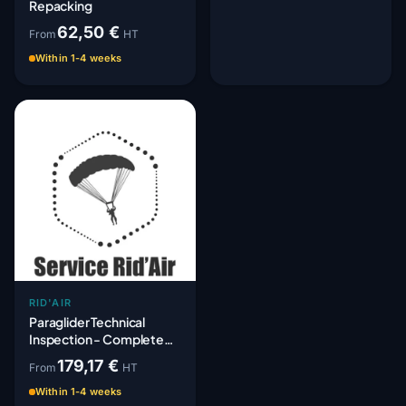
Repacking
62,50 €
From
HT
Within 1-4 weeks
RID'AIR
Paraglider Technical
Inspection - Complete
Periodic Paracheck
179,17 €
From
HT
Within 1-4 weeks