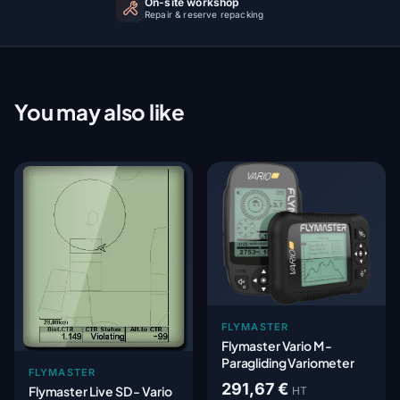
On-site workshop
Repair & reserve repacking
You may also like
FLYMASTER
Flymaster Vario M -
Paragliding Variometer
FLYMASTER
291,67 €
Flymaster Live SD - Vario
HT