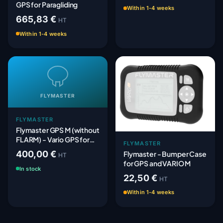
GPS for Paragliding
Within 1-4 weeks
665,83 €
HT
Within 1-4 weeks
FLYMASTER
FLYMASTER
Flymaster GPS M (without
FLARM) - Vario GPS for
FLYMASTER
paragliding
400,00 €
Flymaster - Bumper Case
HT
for GPS and VARIO M
In stock
22,50 €
HT
Within 1-4 weeks