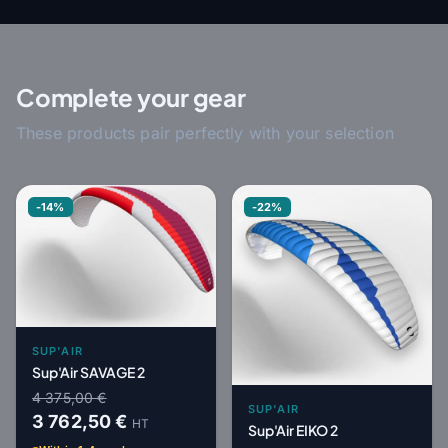
Complete your gear
These products pair perfectly with your selection
-14%
-22%
SUP'AIR
Sup'Air SAVAGE 2
4 375,00 €
SUP'AIR
3 762,50 €
HT
Sup'Air EIKO 2