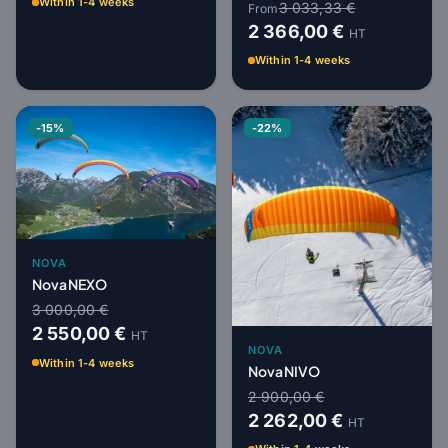
Within 1-4 weeks
3 033,33 €
From
2 366,00 €
HT
Within 1-4 weeks
-15%
-22%
NOVA
Nova NEXO
3 000,00 €
2 550,00 €
HT
NOVA
Within 1-4 weeks
Nova NIVO
2 900,00 €
2 262,00 €
HT