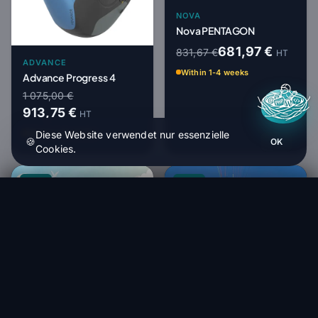
NOVA
Nova PENTAGON
681,97 €
831,67 €
HT
ADVANCE
Within 1-4 weeks
Advance Progress 4
1 075,00 €
913,75 €
HT
Within 1-4 weeks
Diese Website verwendet nur essenzielle
🍪
OK
Cookies.
-18%
-15%
Niviuk Artik R 2
Bestellen (1 bis 4 Wochen)
3 387,50 €
OZONE
Ozone | Ozium 3