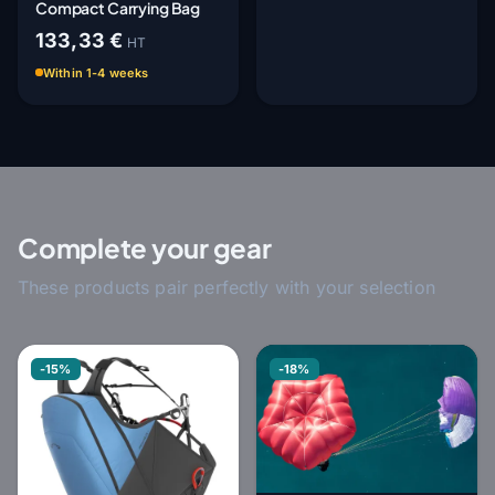
Compact Carrying Bag
133,33 €
HT
Within 1-4 weeks
Complete your gear
These products pair perfectly with your selection
-15%
-18%