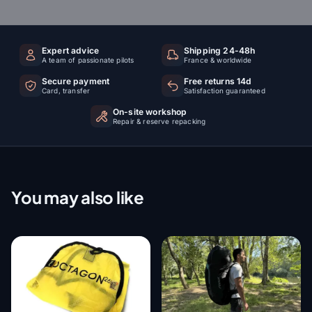
Expert advice
Shipping 24-48h
A team of passionate pilots
France & worldwide
Secure payment
Free returns 14d
Card, transfer
Satisfaction guaranteed
On-site workshop
Repair & reserve repacking
You may also like