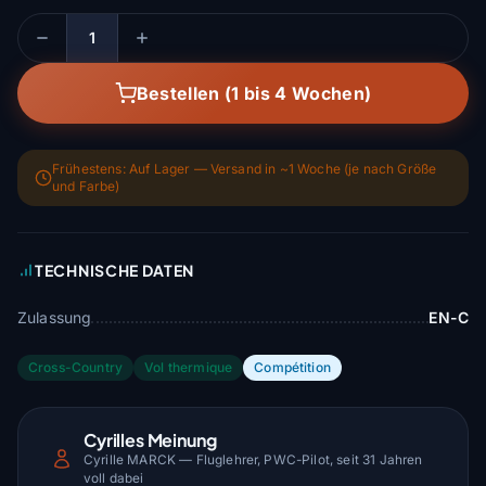
Menge
Bestellen (1 bis 4 Wochen)
Frühestens: Auf Lager — Versand in ~1 Woche (je nach Größe
und Farbe)
TECHNISCHE DATEN
Zulassung
EN-C
Cross-Country
Vol thermique
Compétition
Cyrilles Meinung
Cyrille MARCK — Fluglehrer, PWC-Pilot, seit 31 Jahren
voll dabei