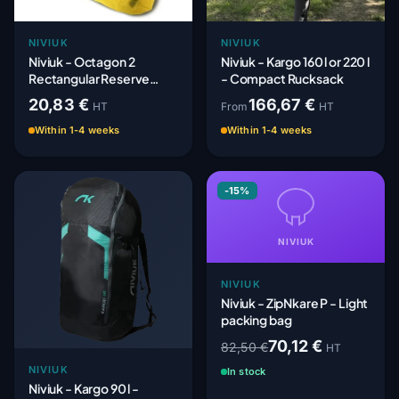
NIVIUK
NIVIUK
Niviuk - Octagon 2
Niviuk - Kargo 160 l or 220 l
Rectangular Reserve
- Compact Rucksack
Parachute Pod
20,83 €
166,67 €
HT
From
HT
Within 1-4 weeks
Within 1-4 weeks
-15%
NIVIUK
NIVIUK
Niviuk - ZipNkare P - Light
packing bag
70,12 €
82,50 €
HT
NIVIUK
In stock
Niviuk - Kargo 90 l -