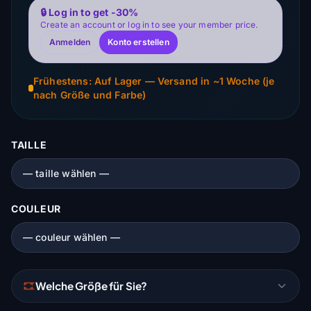
🔒 Log in to get -30%
Create an account or log in to see your member price.
Anmelden
Konto erstellen
Frühestens: Auf Lager — Versand in ~1 Woche (je
nach Größe und Farbe)
TAILLE
COULEUR
Welche Größe für Sie?