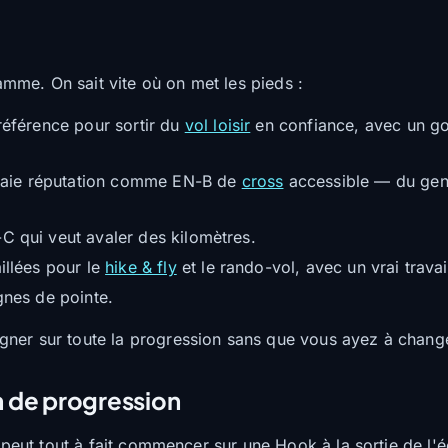
gamme. On sait vite où on met les pieds :
référence pour sortir du
vol loisir
en confiance, avec un go
 vraie réputation comme EN-B de
cross
accessible — du genr
-C qui veut avaler des kilomètres.
illées pour le
hike & fly
et le rando-vol, avec un vrai travai
gnes de pointe.
ner sur toute la progression sans que vous ayez à change
in de progression
On peut tout à fait commencer sur une Hook à la sortie de 