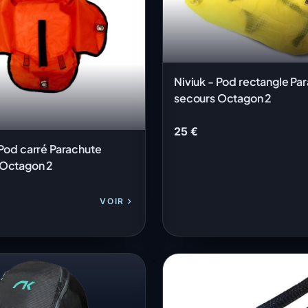
Niviuk - Pod rectangle Pa
secours Octagon 2
25 €
 Pod carré Parachute
 Octagon 2
VOIR