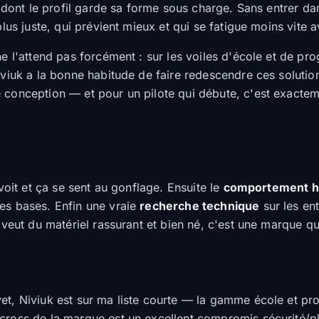
n dont le profil garde sa forme sous charge. Sans entrer dan
plus juste, qui prévient mieux et qui se fatigue moins vite a
ne l'attend pas forcément : sur les voiles d'école et de p
iviuk a la bonne habitude de faire redescendre ces solutio
 conception — et pour un pilote qui débute, c'est exactemen
voit et ça se sent au gonflage. Ensuite le
comportement h
ses bases. Enfin une vraie
recherche technique
sur les ent
 veut du matériel rassurant et bien né, c'est une marque qu
et, Niviuk est sur ma liste courte — la gamme école et pro
 cross de la marque est un excellent compromis sécurité/p