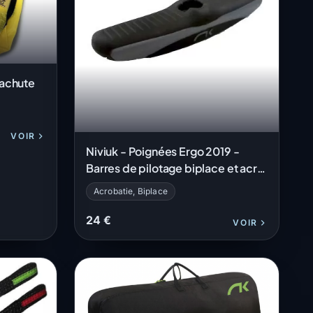
rachute
VOIR
Niviuk - Poignées Ergo 2019 -
Barres de pilotage biplace et acro
- La Paire
Acrobatie, Biplace
24 €
VOIR