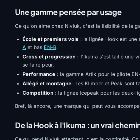
Une gamme pensée par usage
Ce qu'on aime chez Niviuk, c'est la lisibilité de la 
École et premiers vols
: la lignée Hook est une 
A
et bas
EN-B
.
Cross et progression
: l'Ikuma s'est taillé une
se faire peur.
Performance
: la gamme Artik pour le pilote EN
Allégé et montagne
: les Klimber et Peak sont ta
Compétition
: la lignée Icepeak pour les deux-li
Bref, là encore, une marque qui peut vous accompag
De la Hook à l'Ikuma : un vrai chem
Ce qui rend Niviuk attachant, c'est la continuité. 