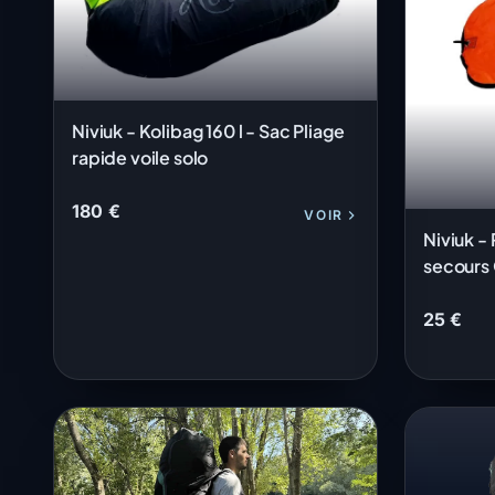
Niviuk - Kolibag 160 l - Sac Pliage
rapide voile solo
180 €
VOIR
Niviuk -
secours
25 €