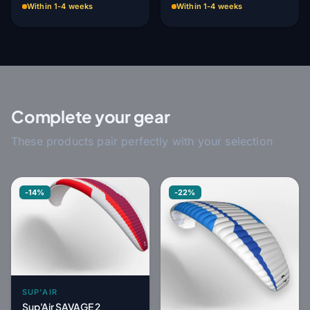
Within 1-4 weeks
Within 1-4 weeks
Complete your gear
These products pair perfectly with your selection
-14%
-22%
SUP'AIR
Sup'Air SAVAGE 2