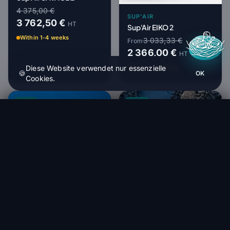
4 375,00 €
SUP'AIR
3 762,50 €
HT
Sup'Air EIKO 2
Within 1-4 weeks
3 033,33 €
From
2 366,00 €
HT
Diese Website verwendet nur essenzielle
Within 1-4 weeks
🍪
OK
Cookies.
-15%
-22%
Niviuk - Kargo Expe 30 - Rucksack
Bestellen (1 bis 4 Wochen)
141,67 €
NOVA
Nova NEXO
3 000,00 €
2 550,00 €
HT
NOVA
Within 1-4 weeks
Nova NIVO