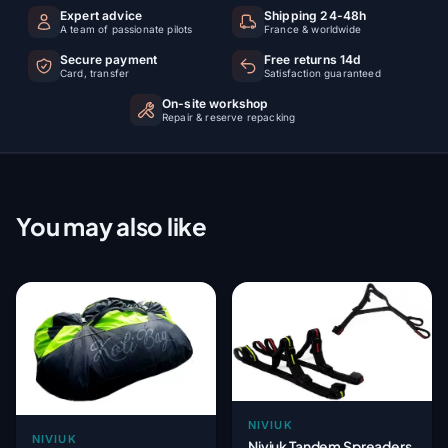
Expert advice
Shipping 24-48h
A team of passionate pilots
France & worldwide
Secure payment
Free returns 14d
Card, transfer
Satisfaction guaranteed
On-site workshop
Repair & reserve repacking
You may also like
NIVIUK
NIVIUK
Niviuk Tandem Spreaders