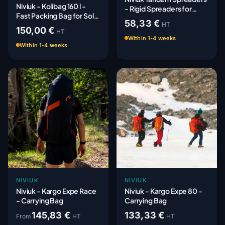
Niviuk - Kolibag 160 l -
- Rigid Spreaders for
Fast Packing Bag for Solo
Tandem Gliders
58,33 €
Wing
HT
150,00 €
HT
Within 1-4 weeks
Within 1-4 weeks
NIVIUK
NIVIUK
Niviuk - Kargo Expe Race
Niviuk - Kargo Expe 80 -
- Carrying Bag
Carrying Bag
145,83 €
133,33 €
From
HT
HT