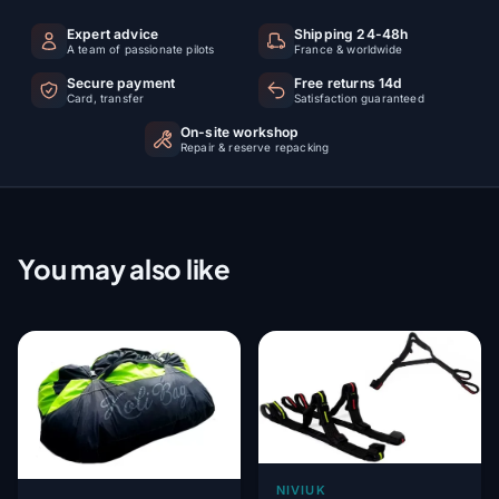
Expert advice
Shipping 24-48h
A team of passionate pilots
France & worldwide
Secure payment
Free returns 14d
Card, transfer
Satisfaction guaranteed
On-site workshop
Repair & reserve repacking
You may also like
NIVIUK