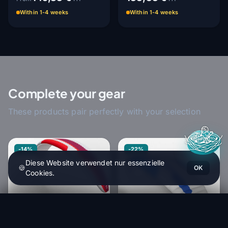
Within 1-4 weeks
Within 1-4 weeks
Complete your gear
These products pair perfectly with your selection
-14%
-22%
Diese Website verwendet nur essenzielle
🍪
OK
Cookies.
Niviuk - ZipNkare P - Leichter Faltsack
In den Warenkorb
70,12 €
SUP'AIR