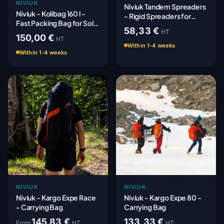
NIVIUK
Niviuk Tandem Spreaders
Niviuk - Kolibag 160 l -
- Rigid Spreaders for
Fast Packing Bag for Solo
Tandem Gliders
58,33 €
Wing
HT
150,00 €
HT
Within 1-4 weeks
Within 1-4 weeks
NIVIUK
NIVIUK
Niviuk - Kargo Expe Race
Niviuk - Kargo Expe 80 -
- Carrying Bag
Carrying Bag
145,83 €
133,33 €
From
HT
HT