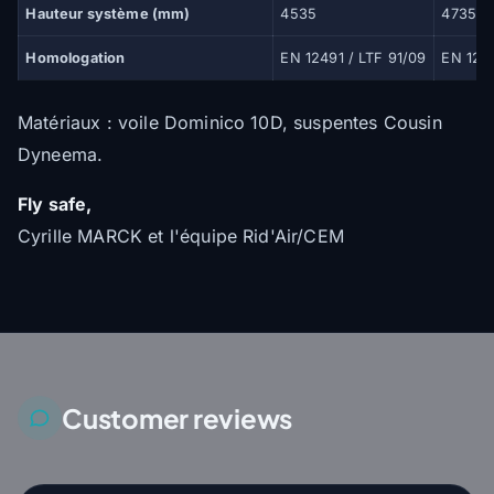
Hauteur système (mm)
4535
4735
Homologation
EN 12491 / LTF 91/09
EN 1249
Matériaux : voile Dominico 10D, suspentes Cousin
Dyneema.
Fly safe,
Cyrille MARCK et l'équipe Rid'Air/CEM
Customer reviews