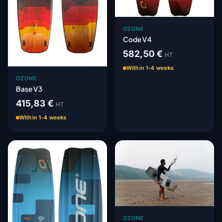
OZONE
Code V4
582,50 €
HT
Within 1-4 weeks
OZONE
Base V3
415,83 €
HT
Within 1-4 weeks
OZONE