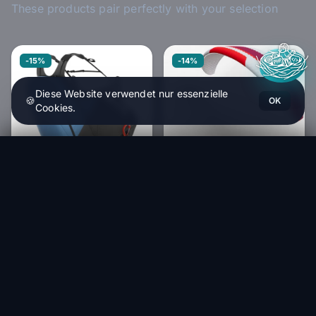
These products pair perfectly with your selection
-15%
-14%
Diese Website verwendet nur essenzielle
🍪
OK
Cookies.
Ozone Angel SQ Pro
SUP'AIR
In den Warenkorb
676,50 €
Sup'Air SAVAGE 2
4 375,00 €
ADVANCE
3 762,50 €
HT
Advance Progress 4
Within 1-4 weeks
1 075,00 €
913,75 €
HT
Within 1-4 weeks