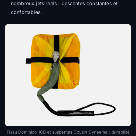
nombreux jets réels : descentes constantes et
confortables.
Tissu Dominico 10D et suspentes Cousin Dyneema : durabilité