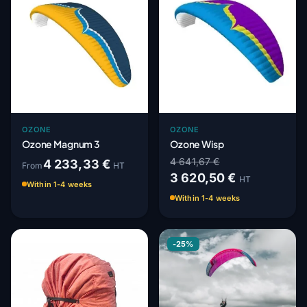
OZONE
OZONE
Ozone Magnum 3
Ozone Wisp
4 641,67 €
4 233,33 €
From
HT
3 620,50 €
HT
Within 1-4 weeks
Within 1-4 weeks
-25%