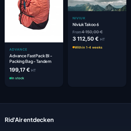
NIVIUK
Niviuk Takoo 6
4 150,00 €
From
3 112,50 €
HT
Within 1-4 weeks
ADVANCE
Advance FastPack BI -
Packing Bag - Tandem
199,17 €
HT
In stock
Rid'Air entdecken