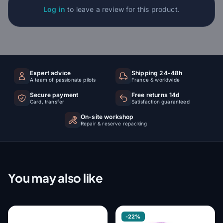
Log in
to leave a review for this product.
Expert advice
Shipping 24-48h
A team of passionate pilots
France & worldwide
Secure payment
Free returns 14d
Card, transfer
Satisfaction guaranteed
On-site workshop
Repair & reserve repacking
You may also like
-22%