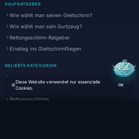
KAUFRATGEBER
Wie wählt man seinen Gleitschirm?
Wie wählt man sein Gurtzeug?
Rettungsschirm-Ratgeber
Einstieg ins Gleitschirmfliegen
BELIEBTE KATEGORIEN
Gleitschirme (Schirme)
Diese Website verwendet nur essenzielle
🍪
OK
Gurtzeuge & Liegegurtzeuge
Cookies.
Rettungsschirme
Ozone Triox 2 - Motorschirm - Solo & Tandem
Flugzubehör
Bestellen (1 bis 4 Wochen)
4 608,33 €
Reparaturwerkstatt
UNSERE SERVICES