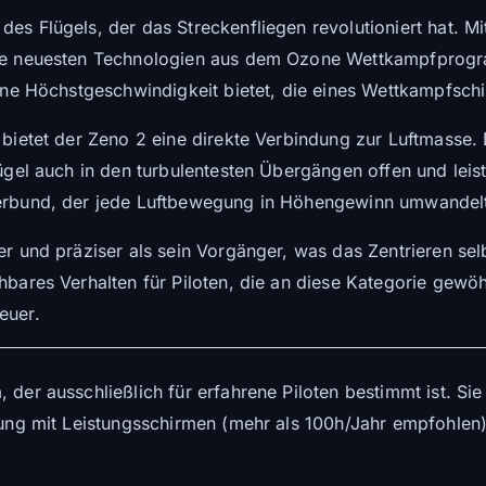
des Flügels, der das Streckenfliegen revolutioniert hat. Mi
die neuesten Technologien aus dem Ozone Wettkampfprogra
 eine Höchstgeschwindigkeit bietet, die eines Wettkampfsc
 bietet der Zeno 2 eine direkte Verbindung zur Luftmasse.
lügel auch in den turbulentesten Übergängen offen und leis
verbund, der jede Luftbewegung in Höhengewinn umwandel
er und präziser als sein Vorgänger, was das Zentrieren selb
bares Verhalten für Piloten, die an diese Kategorie gewöhnt
euer.
 der ausschließlich für erfahrene Piloten bestimmt ist. Si
hrung mit Leistungsschirmen (mehr als 100h/Jahr empfohlen)