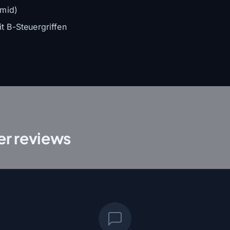
amid)
 B-Steuergriffen
r reviews