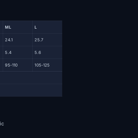
ML
L
24.1
25.7
5.4
5.6
95-110
105-125
ic