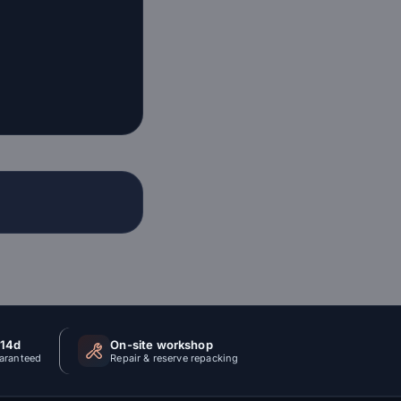
 14d
On-site workshop
uaranteed
Repair & reserve repacking