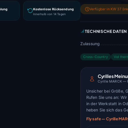
Verfügbar in KW 37 (ink
hlung
Kostenlose Rücksendung
g
Innerhalb von 14 Tagen
TECHNISCHE DATEN
Zulassung
Cross-Country
Vol ther
Cyrilles Mein
Cyrille MARCK — Fl
Unsicher bei Größe, 
Rufen Sie uns an: Wir 
in der Werkstatt in O
heben Sie sich das Ge
Fly safe — Cyrille M