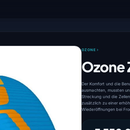
OZONE
Ozone 
Der Komfort und die Benu
ausmachten, mussten unb
Streckung und die Zellen
zusätzlich zu einer erhö
Wiederöffnungen bei Fro