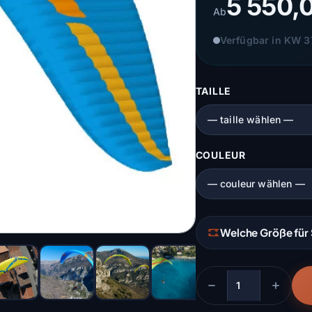
5 550,
Ab
Verfügbar in KW 37
TAILLE
COULEUR
Welche Größe für 
Menge