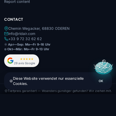
Report content
CONTACT
Chemin Wegacker, 68830 ODEREN
info@ridair.com
+33 9 72 32 62 62
🌞
Apr—Sep: Mo—Fr 9–16 Uhr
❄️
Okt—Mär: Mo—Fr 9–13 Uhr
4,9
★★★★★
29 avis Google
Diese Website verwendet nur essenzielle
🍪
OK
Cookies.
Tiefpreis garantiert — Woanders günstiger gefunden? Wir ziehen mit.
Ozone Zero 3
© 2026 Rid'Air — Alle Rechte vorbehalten.
Bestellen (1 bis 4 Wochen)
2 366,67 €
🇫🇷 FR
🇩🇪 DE
🇬🇧 EN
🇮🇹 IT
🇪🇸 ES
Hergestellt mit ❤️ im Elsass