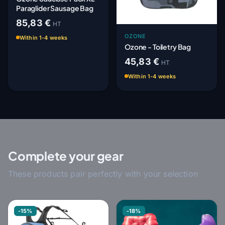
Paraglider Sausage Bag
85,83 €
HT
OZONE
Within 1-4 weeks
Ozone - Toiletry Bag
45,83 €
HT
Within 1-4 weeks
Complete your gear
These products pair perfectly with your selection
-15%
-18%