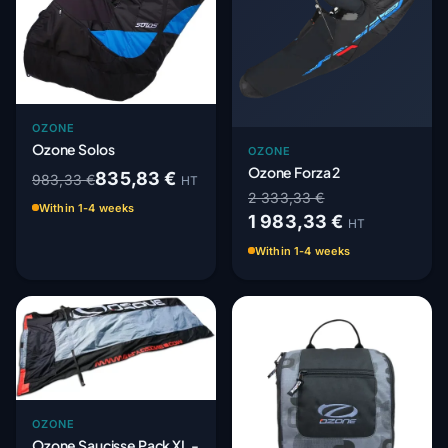
OZONE
Ozone Solos
OZONE
Ozone Forza 2
835,83 €
983,33 €
HT
2 333,33 €
Within 1-4 weeks
1 983,33 €
HT
Within 1-4 weeks
OZONE
Ozone Saucisse Pack XL -