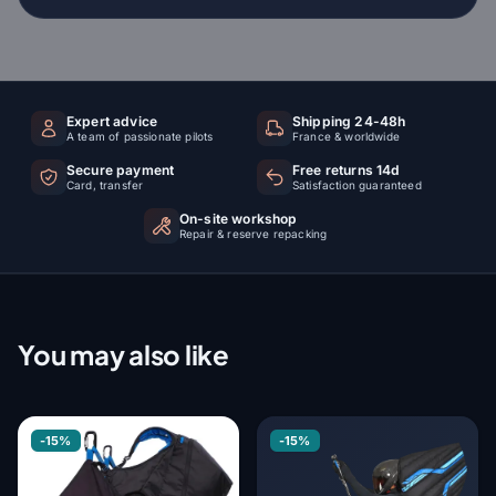
Expert advice
Shipping 24-48h
A team of passionate pilots
France & worldwide
Secure payment
Free returns 14d
Card, transfer
Satisfaction guaranteed
On-site workshop
Repair & reserve repacking
You may also like
-15%
-15%