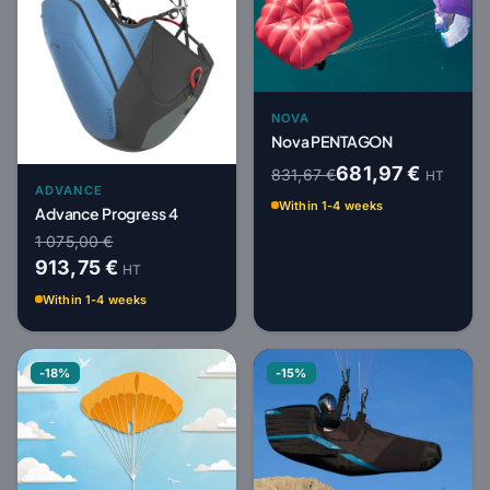
NOVA
Nova PENTAGON
681,97 €
831,67 €
HT
ADVANCE
Within 1-4 weeks
Advance Progress 4
1 075,00 €
913,75 €
HT
Within 1-4 weeks
-18%
-15%