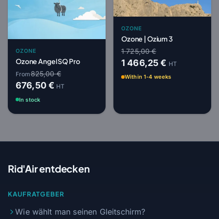
OZONE
Ozone | Ozium 3
1 725,00 €
OZONE
Ozone Angel SQ Pro
1 466,25 €
HT
825,00 €
From
Within 1-4 weeks
676,50 €
HT
In stock
Rid'Air entdecken
KAUFRATGEBER
Wie wählt man seinen Gleitschirm?