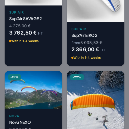
SUP'AIR
Sup'Air SAVAGE 2
4 375,00 €
SUP'AIR
3 762,50 €
HT
Sup'Air EIKO 2
Within 1-4 weeks
3 033,33 €
From
2 366,00 €
HT
Within 1-4 weeks
-15%
-22%
NOVA
Nova NEXO