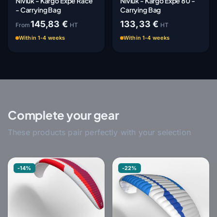
Niviuk - Kargo Expe Race
Niviuk - Kargo Expe 80 -
- Carrying Bag
Carrying Bag
145,83 €
133,33 €
From
HT
HT
Within 1-4 weeks
Within 1-4 weeks
Complete your gear
These products pair perfectly with your selection
-14%
-22%