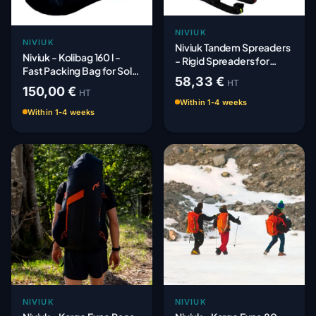
NIVIUK
NIVIUK
Niviuk Tandem Spreaders
Niviuk - Kolibag 160 l -
- Rigid Spreaders for
Fast Packing Bag for Solo
Tandem Gliders
58,33 €
Wing
HT
150,00 €
HT
Within 1-4 weeks
Within 1-4 weeks
NIVIUK
NIVIUK