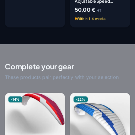
Adjustable Speed
System - Adaptable
50,00 €
HT
Within 1-4 weeks
Complete your gear
These products pair perfectly with your selection
-14%
-22%