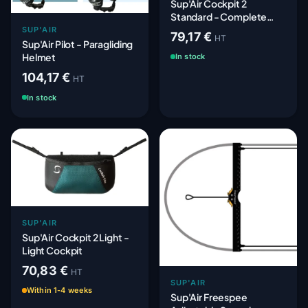
Sup'Air Cockpit 2
Standard - Complete
Universal Cockpit
SUP'AIR
79,17 €
HT
Sup'Air Pilot - Paragliding
Helmet
In stock
104,17 €
HT
In stock
SUP'AIR
Sup'Air Cockpit 2 Light -
Light Cockpit
70,83 €
HT
SUP'AIR
Within 1-4 weeks
Sup'Air Freespee