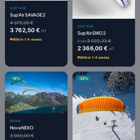
SUP'AIR
Sup'Air SAVAGE 2
4 375,00 €
SUP'AIR
3 762,50 €
HT
Sup'Air EIKO 2
Within 1-4 weeks
3 033,33 €
From
2 366,00 €
HT
Within 1-4 weeks
-15%
-22%
NOVA
Nova NEXO
3 000,00 €