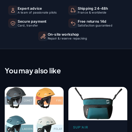
Expert advice
Shipping 24-48h
A team of passionate pilots
France & worldwide
Secure payment
Free returns 14d
Card, transfer
Satisfaction guaranteed
On-site workshop
Repair & reserve repacking
You may also like
SUP'AIR