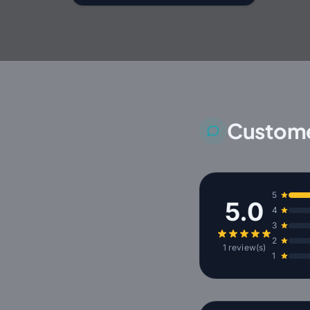
Custome
5
5.0
4
3
2
1 review(s)
1