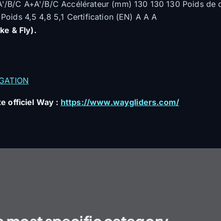
A'/B/C A+A'/B/C Accélérateur (mm) 130 130 130 Poids de 
oids 4,5 4,8 5,1 Certification (EN) A A A
ke & Fly).
GATION
e officiel Way :
https://www.waygliders.com/
e most specific category