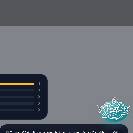
1
0
0
0
0
🍪
Diese Website verwendet nur essenzielle Cookies.
OK