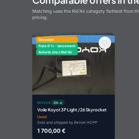
Matching uses the Rid’Air category farthest from t
pricing.
Occasion
Frais 0 % · lancement
Acheté chez Rid'Air
NIVIUK
EN-A
Voile Koyot 3P Light /26 Skyrocket
Used
Sold and shipped by Benoit HOPP
1 700,00 €