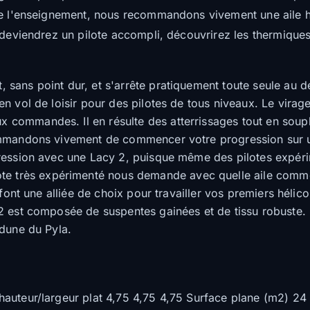
 de l'enseignement, nous recommandons vivement une aile 
 deviendrez un pilote accompli, découvrirez les thermiques
, sans point dur, et s'arrête pratiquement toute seule au 
n vol de loisir pour des pilotes de tous niveaux. Le virag
commandes. Il en résulte des atterrissages tout en soup
andons vivement de commencer votre progression sur u
ession avec une Lacy 2, puisque même des pilotes expérime
ote très expérimenté nous demande avec quelle aile comm
n font une alliée de choix pour travailler vos premiers hél
 est composée de suspentes gainées et de tissu robuste. E
 dune du Pyla.
auteur/largeur plat 4,75 4,75 4,75 Surface plane (m2) 24