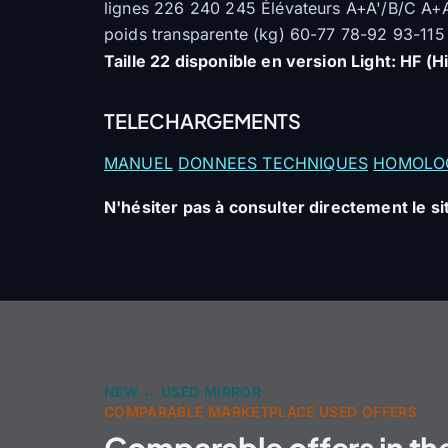
lignes 226 240 245 Élévateurs A+A'/B/C A+
poids transparente (kg) 60-77 78-92 93-115 P
Taille 22 disponible en version Light: HF (Hi
TELECHARGEMENTS
MANUEL
DONNEES TECHNIQUES
HOMOLO
N'hésiter pas à consulter directement le sit
NEW ↔ USED MIRROR
COMPARABLE MARKETPLACE USED OFFERS
Comparable offers in th