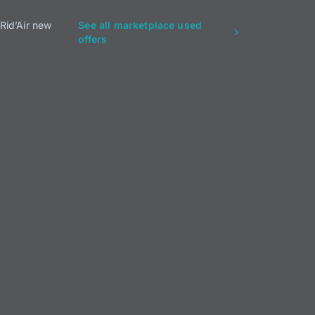
Rid’Air new
See all marketplace used
offers