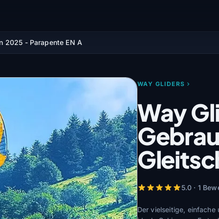
n 2025 - Parapente EN A
WAY GLIDERS
Way Gli
Gebrau
Gleitsc
5.0 · 1 Bew
Der vielseitige, einfache