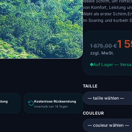
ideale Schirm, um Fortsc
von Komfort, Leistung un
Wahl als erster Schirm.E
im Soaring und kurbeln S
1 
1 875,00 €
zzgl. MwSt.
Auf Lager — Versa
TAILLE
hlung
Kostenlose Rücksendung
g
Innerhalb von 14 Tagen
COULEUR