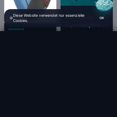
NOVA
Diese Website verwendet nur essenzielle
Nova PENTAGON
🍪
OK
Cookies.
681,97 €
831,67 €
HT
ADVANCE
Within 1-4 weeks
Advance Progress 4
Way Gliders LACY 2 - Gleitschirm EN A
1 075,00 €
In den Warenkorb
2 125,00 €
913,75 €
HT
Within 1-4 weeks
-18%
-15%
OZONE