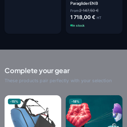
Paraglider EN B
2 147,50 €
From
1 718,00 €
HT
In stock
Complete your gear
These products pair perfectly with your selection
-15%
-18%