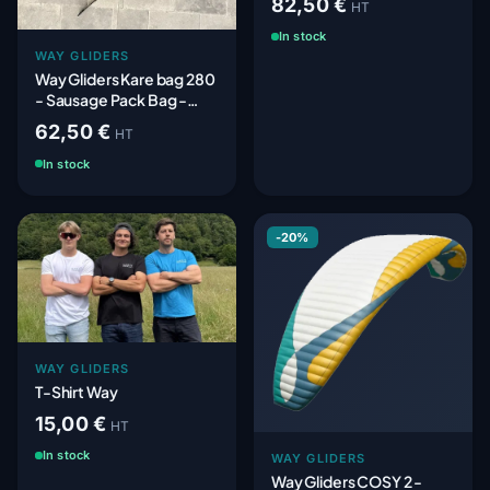
82,50 €
HT
In stock
WAY GLIDERS
Way Gliders Kare bag 280
- Sausage Pack Bag -
Tube Bag
62,50 €
HT
In stock
-20%
WAY GLIDERS
T-Shirt Way
15,00 €
HT
In stock
WAY GLIDERS
Way Gliders COSY 2 -