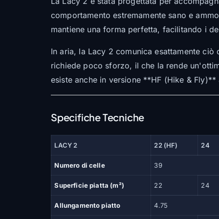
La Lacy 2 è stata progettata per accompagnare
comportamento estremamente sano e ammortizz
mantiene una forma perfetta, facilitando i deco
In aria, la Lacy 2 comunica esattamente ciò 
richiede poco sforzo, il che la rende un'ott
esiste anche in versione **HF (Hike & Fly)** 
Specifiche Tecniche
LACY 2
22 (HF)
24
Numero di celle
39
Superficie piatta (m²)
22
24
Allungamento piatto
4.75