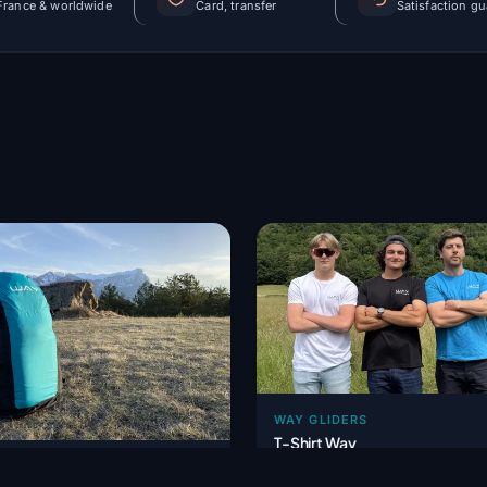
France & worldwide
Card, transfer
Satisfaction g
WAY GLIDERS
T-Shirt Way
GLIDERS
15,00 €
HT