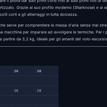
 il pilota dai suoi primi corsi fino ai suoi primi voli di 
ato. Grazie al suo profilo moderno (Sharknose) e ai suoi 
lli corti e gli atterraggi in tutta dolcezza.
che serve per comprendere la massa d'aria senza mai stress
ima macchina per imparare ad avvolgere le termiche. Per i
a partire da 3,2 kg, ideale per gli amanti del volo-escursi
26
28
26
28