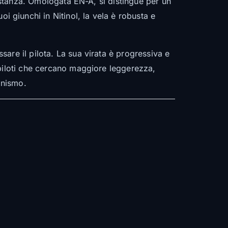
distanza. Omologata EN-A, si distingue per un
giunchi in Nitinol, la vela è robusta e
are il pilota. La sua virata è progressiva e
 piloti che cercano maggiore leggerezza,
onismo.