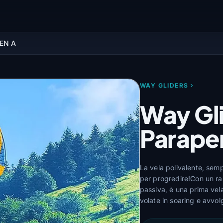
 EN A
WAY GLIDERS
Way Gli
Parape
La vela polivalente, semp
per progredire!Con un ra
passiva, è una prima vela
volate in soaring e avvol