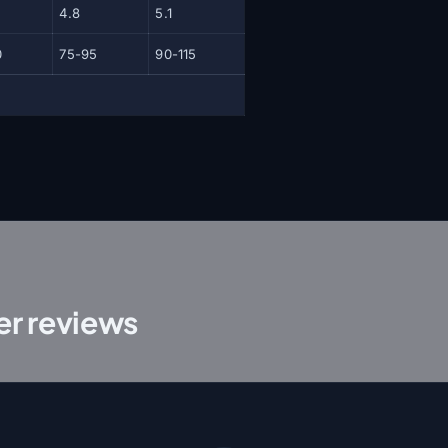
4.8
5.1
0
75-95
90-115
r reviews