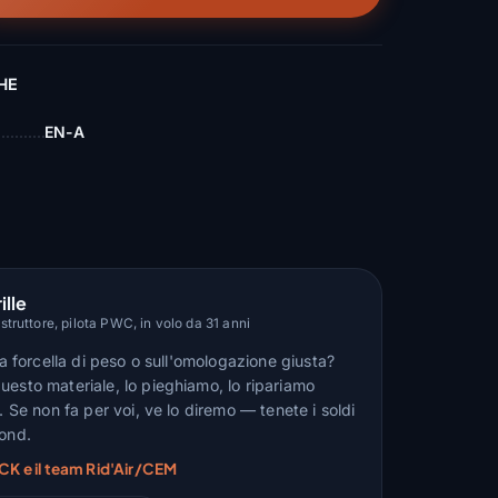
HE
EN-A
ille
truttore, pilota PWC, in volo da 31 anni
lla forcella di peso o sull'omologazione giusta?
uesto materiale, lo pieghiamo, lo ripariamo
n. Se non fa per voi, ve lo diremo — tenete i soldi
fond.
CK e il team Rid'Air/CEM