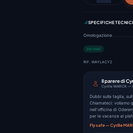
SPECIFICHE TECNIC
Omologazione
Vol loisir
RIF. WAYLACY2
Il parere di Cyr
Cyrille MARCK — is
Dubbi sulla taglia, su
Chiamateci: voliamo q
nell'officina di Odere
per le vacanze al pla
Fly safe — Cyrille MAR