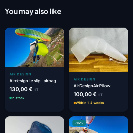
You may also like
AIR DESIGN
AIR DESIGN
Airdesign Le slip - airbag
Air Design Air Pillow
130,00 €
HT
100,00 €
HT
In stock
Within 1-4 weeks
-15%