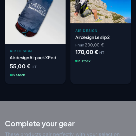
AIR DESIGN
Airdesign Le slip 2
200,00 €
From
AIR DESIGN
170,00 €
HT
Air design Airpack XPed
In stock
55,00 €
HT
In stock
Complete your gear
These products pair perfectly with your selection