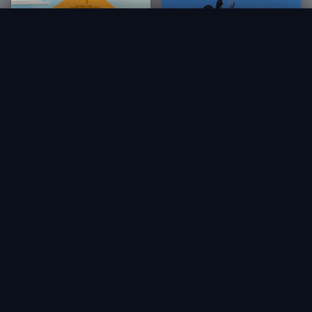
AirDesign UFO BI
Pedir (1 a 4 semanas)
3 700,00 €
OZONE
Ozone | Ozium 3
1 725,00 €
OZONE
Ozone Angel SQ Pro
1 466,25 €
HT
825,00 €
From
Within 1-4 weeks
676,50 €
HT
In stock
Explorar Rid'Air