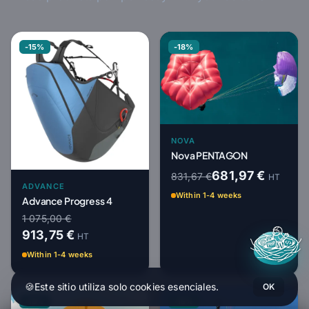
-15%
-18%
NOVA
Nova PENTAGON
681,97 €
831,67 €
HT
ADVANCE
Within 1-4 weeks
Advance Progress 4
1 075,00 €
913,75 €
HT
Within 1-4 weeks
🍪
Este sitio utiliza solo cookies esenciales.
OK
-18%
-15%