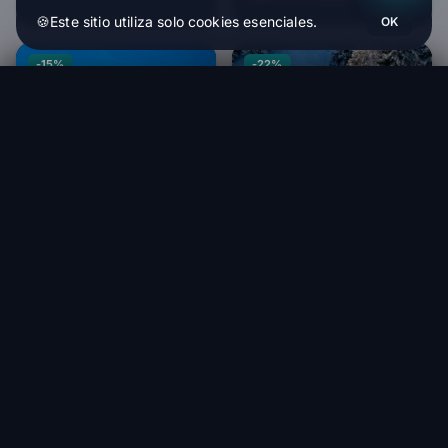
🍪
Este sitio utiliza solo cookies esenciales.
OK
-15%
-22%
Niviuk Konvers 3
Añadir al carrito
864,17 €
NOVA
Nova NEXO
3 000,00 €
2 550,00 €
HT
NOVA
Within 1-4 weeks
Nova NIVO
2 900,00 €
2 262,00 €
HT
Within 1-4 weeks