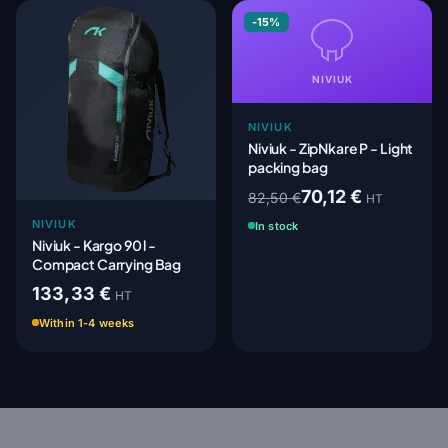
-15%
NIVIUK
NIVIUK
Niviuk - ZipNkare P - Light
packing bag
70,12 €
82,50 €
HT
NIVIUK
In stock
Niviuk - Kargo 90 l -
Compact Carrying Bag
133,33 €
HT
Within 1-4 weeks