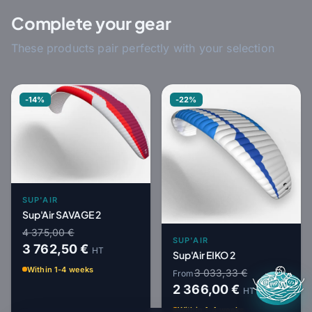
Complete your gear
These products pair perfectly with your selection
-14%
-22%
SUP'AIR
Sup'Air SAVAGE 2
4 375,00 €
SUP'AIR
3 762,50 €
HT
Sup'Air EIKO 2
Within 1-4 weeks
3 033,33 €
From
2 366,00 €
HT
Within 1-4 weeks