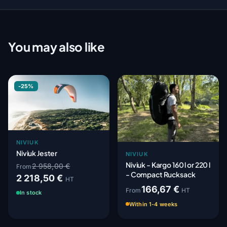
You may also like
-25%
NIVIUK
Niviuk Jester
NIVIUK
Niviuk - Kargo 160 l or 220 l
2 958,00 €
From
- Compact Rucksack
2 218,50 €
HT
166,67 €
From
HT
In stock
Within 1-4 weeks