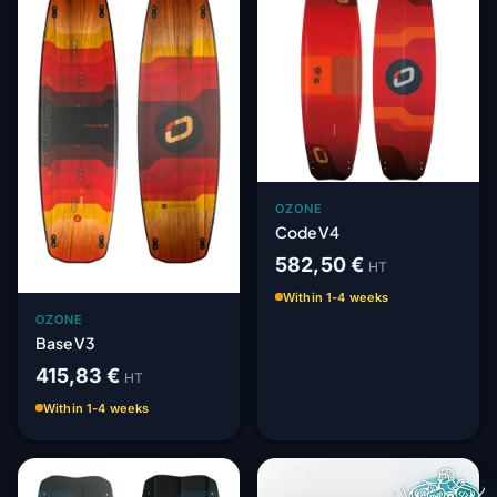
OZONE
Code V4
582,50 €
HT
Within 1-4 weeks
OZONE
Base V3
415,83 €
HT
Within 1-4 weeks