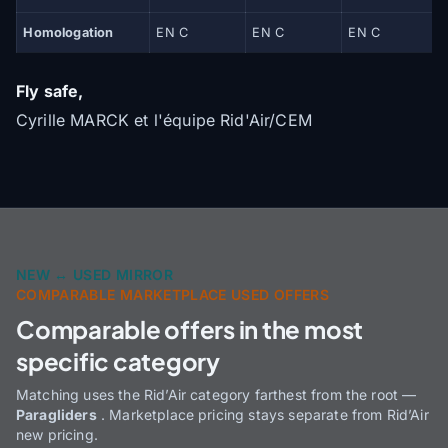
Homologation
EN C
EN C
EN C
Fly safe,
Cyrille MARCK et l'équipe Rid'Air/CEM
NEW ↔ USED MIRROR
COMPARABLE MARKETPLACE USED OFFERS
Comparable offers in the most
specific category
Matching uses the Rid’Air category farthest from the root —
Paragliders
. Marketplace pricing stays separate from Rid’Air
new pricing.