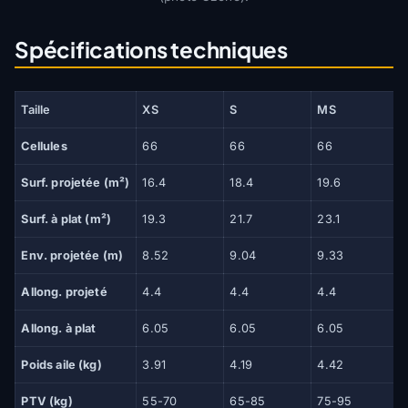
Spécifications techniques
Taille
XS
S
MS
Cellules
66
66
66
Surf. projetée (m²)
16.4
18.4
19.6
Surf. à plat (m²)
19.3
21.7
23.1
Env. projetée (m)
8.52
9.04
9.33
Allong. projeté
4.4
4.4
4.4
Allong. à plat
6.05
6.05
6.05
Poids aile (kg)
3.91
4.19
4.42
PTV (kg)
55-70
65-85
75-95