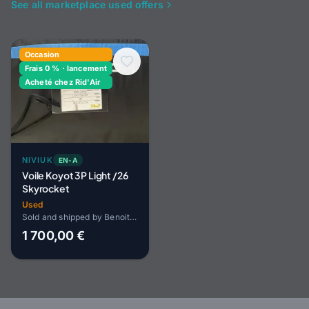
See all marketplace used offers
Occasion
Frais 0 % · lancement
Acheté chez Rid'Air
NIVIUK
EN-A
Voile Koyot 3P Light /26
Skyrocket
Used
Sold and shipped by Benoit HOPP
1 700,00 €