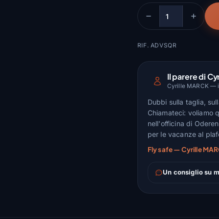
Quantità
RIF. ADVSQR
Il parere di Cyr
Cyrille MARCK — is
Dubbi sulla taglia, su
Chiamateci: voliamo q
nell'officina di Odere
per le vacanze al pla
Fly safe — Cyrille MAR
Un consiglio su m