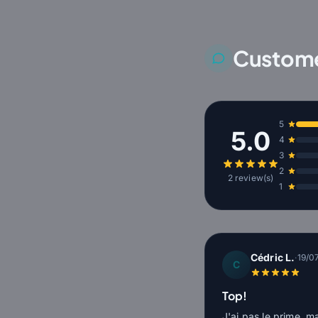
Custome
5
5.0
4
3
2
2 review(s)
1
Cédric L.
·
19/0
C
Top!
J'ai pas le prime, m