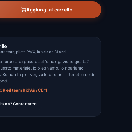
Aggiungi al carrello
ille
truttore, pilota PWC, in volo da 31 anni
lla forcella di peso o sull'omologazione giusta?
uesto materiale, lo pieghiamo, lo ripariamo
n. Se non fa per voi, ve lo diremo — tenete i soldi
fond.
CK e il team Rid'Air/CEM
isura? Contattateci