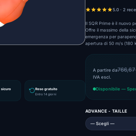
5.0 · 2 rec
Il SQR Prime è il nuovo 
Offre il massimo della si
emergenza per parapendio
apertura di 50 m/s (180 
766,67
A partire da
IVA escl.
Disponibile — Spe
sicuro
Reso gratuito
Entro 14 giorni
ADVANCE - TAILLE