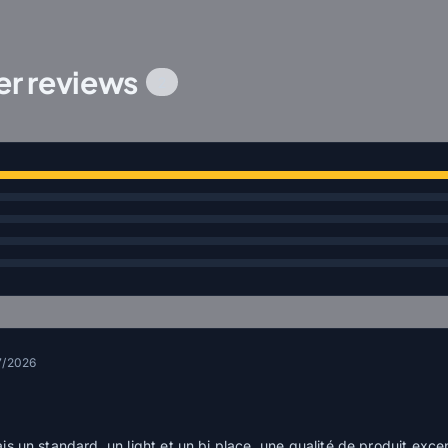
r reviews
2
7/2026
ais un standard, un light et un bi place, une qualité de produit exce