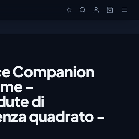
e Companion
ime -
ute di
nza quadrato -