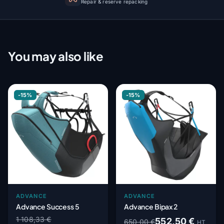
Repair & reserve repacking
You may also like
-15%
-15%
ADVANCE
ADVANCE
Advance Success 5
Advance Bipax 2
1 108,33 €
552,50 €
650,00 €
HT