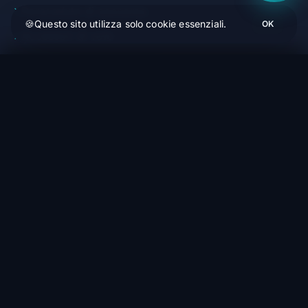
Paracadute di soccorso
🍪
Questo sito utilizza solo cookie essenziali.
OK
Accessori di volo
Laboratorio di riparazione
Advance | LIGHTPACK DLS
Ordina (1-4 settimane)
205,83 €
I NOSTRI SERVIZI
Trova la tua vela in 3 clic
Tutti i marchi
Guide parapendio
Pacchetti & sconti
Tutti i prodotti Advance →