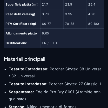
Superficie piatta (m²)
21.7
23.5
25.4
Peso della vela (kg)
3.70
3.95
4.20
PTV Certificato (kg)
60-77
70-88
80-100
Allungamento piatto
6.05
Certificazione
EN / LTF C
Materiali principali
Tessuto Estradosso:
Porcher Skytex 38 Universal
/ 32 Universal
Tessuto Intradosso:
Porcher Skytex 27 Classic II
Sospentame:
Edelrid Pro Dry 8001 (Aramide non
guainato)
Stecche:
Nitinol (memoria di forma)