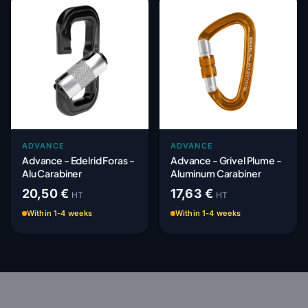
ADVANCE
ADVANCE
Advance - Edelrid Foras -
Advance - Grivel Plume -
Alu Carabiner
Aluminum Carabiner
20,50 €
17,63 €
HT
HT
Within 1-4 weeks
Within 1-4 weeks