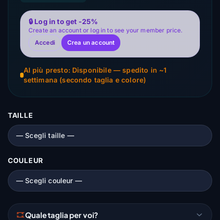
🔒 Log in to get -25%
Create an account or log in to see your member price.
Accedi
Crea un account
Al più presto: Disponibile — spedito in ~1
settimana (secondo taglia e colore)
TAILLE
COULEUR
Quale taglia per voi?