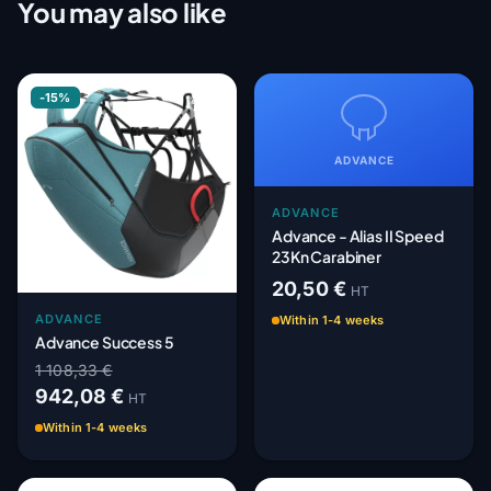
You may also like
-15%
ADVANCE
ADVANCE
Advance - Alias II Speed
23Kn Carabiner
20,50 €
HT
ADVANCE
Within 1-4 weeks
Advance Success 5
1 108,33 €
942,08 €
HT
Within 1-4 weeks