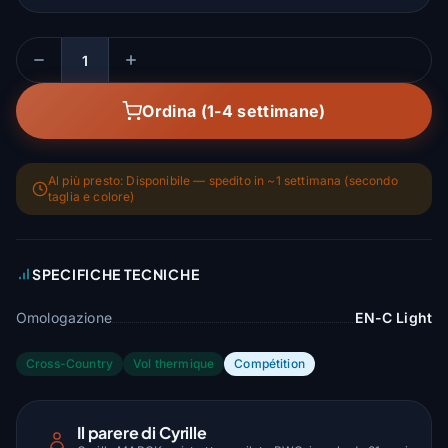
Quantità
Ordina (1-4 settimane)
Al più presto: Disponibile — spedito in ~1 settimana (secondo
taglia e colore)
SPECIFICHE TECNICHE
Omologazione
EN-C Light
Cross-Country
Vol thermique
Compétition
Il parere di Cyrille