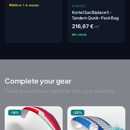
Within 1-4 weeks
KORTEL
Kortel Sac Biplace II -
Tandem Quick-Pack Bag
216,67 €
HT
In stock
Complete your gear
These products pair perfectly with your selection
-14%
-22%