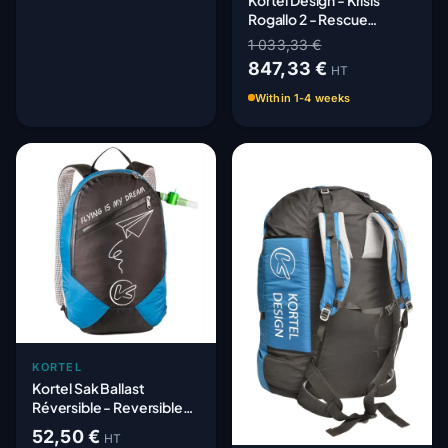
Kortel Design - Krisis
Rogallo 2 - Rescue
Parachute - Solo
1 033,33 €
847,33 €
HT
Within 1-4 weeks
KORTEL
Kortel Sak Ballast
Réversible - Reversible
Backpack
52,50 €
HT