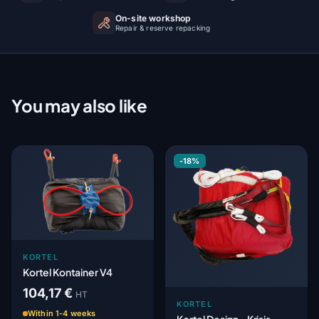
On-site workshop
Repair & reserve repacking
You may also like
-18%
KORTEL
Kortel Kontainer V4
104,17 €
HT
KORTEL
Within 1-4 weeks