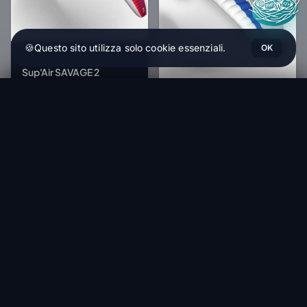
🍪
Questo sito utilizza solo cookie essenziali.
OK
SUP'AIR
Sup'Air SAVAGE 2
4 375,00 €
Kortel Design Karver 2 - Biposto
SUP'AIR
3 762,50 €
Ordina (1-4 settimane)
HT
Sup'Air EIKO 2
579,17 €
Within 1-4 weeks
3 033,33 €
From
2 366,00 €
HT
Within 1-4 weeks
-15%
-22%
NOVA