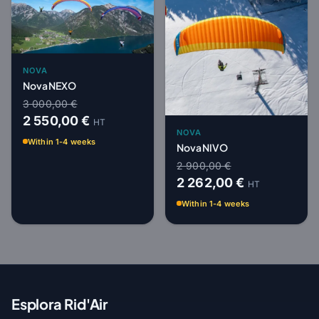
NOVA
Nova NEXO
3 000,00 €
2 550,00 €
HT
NOVA
Within 1-4 weeks
Nova NIVO
2 900,00 €
2 262,00 €
HT
Within 1-4 weeks
Esplora Rid'Air