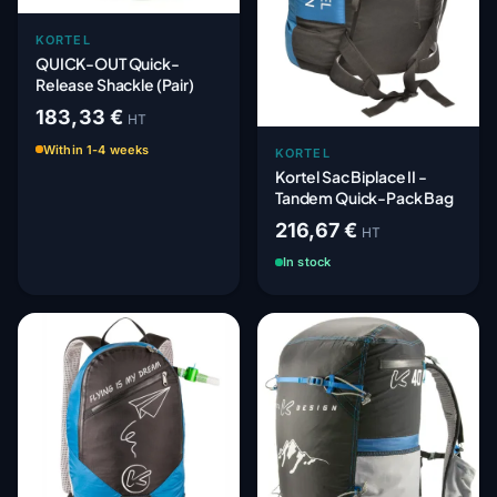
KORTEL
QUICK-OUT Quick-
Release Shackle (Pair)
183,33 €
HT
Within 1-4 weeks
KORTEL
Kortel Sac Biplace II -
Tandem Quick-Pack Bag
216,67 €
HT
In stock