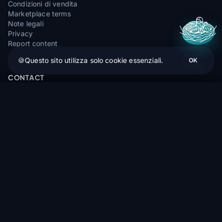
Condizioni di vendita
Marketplace terms
Note legali
Privacy
Report content
🍪
Questo sito utilizza solo cookie essenziali.
OK
CONTACT
Chemin Wegacker, 68830 ODEREN
Kortel Kontainer V4
Ordina (1-4 settimane)
info@ridair.com
104,17 €
+33 9 72 32 62 62
🌞
Apr—Set: Lun—Ven 9:00—16:00
❄️
Ott—Mar: Lun—Ven 9:00—13:00
4,9
★★★★★
29 avis Google
Prezzo più basso garantito — Trovato a meno altrove? Ci allineiamo.