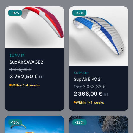
-14%
-22%
SUP'AIR
Sup'Air SAVAGE 2
4 375,00 €
SUP'AIR
3 762,50 €
HT
Sup'Air EIKO 2
Within 1-4 weeks
3 033,33 €
From
2 366,00 €
HT
Within 1-4 weeks
-15%
-22%