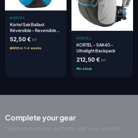
KORTEL
Kortel Sak Ballast
Réversible - Reversible
Backpack
52,50 €
KORTEL
HT
KORTEL - SAK40 -
Within 1-4 weeks
Ultralight Backpack
212,50 €
HT
In stock
Complete your gear
These products pair perfectly with your selection