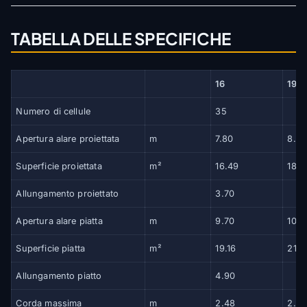
TABELLA DELLE SPECIFICHE
16
19
Numero di cellule
35
Apertura alare proiettata
m
7.80
8.2
Superficie proiettata
m²
16.49
18.6
Allungamento proiettato
3.70
Apertura alare piatta
m
9.70
10.3
Superficie piatta
m²
19.16
21.6
Allungamento piatto
4.90
Corda massima
m
2.48
2.6