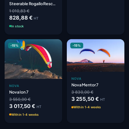
Steerable Rogallo Rescue
Parachute
1 010,83 €
828,88 €
HT
In stock
-15%
-15%
NOVA
Nova Mentor 7
NOVA
Nova Ion 7
3 830,00 €
3 255,50 €
3 550,00 €
HT
3 017,50 €
HT
Within 1-4 weeks
Within 1-4 weeks