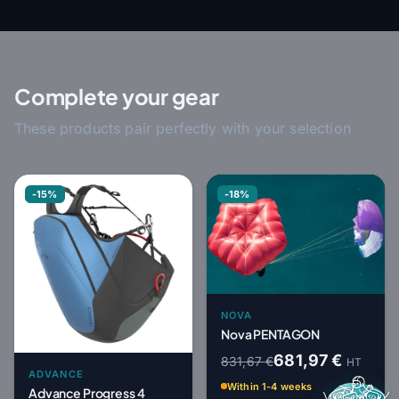
Complete your gear
These products pair perfectly with your selection
-15%
-18%
NOVA
Nova PENTAGON
681,97 €
831,67 €
HT
ADVANCE
Within 1-4 weeks
Advance Progress 4