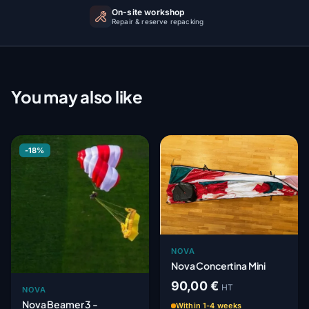
On-site workshop
Repair & reserve repacking
You may also like
-18%
NOVA
Nova Concertina Mini
90,00 €
HT
NOVA
Nova Beamer 3 -
Within 1-4 weeks