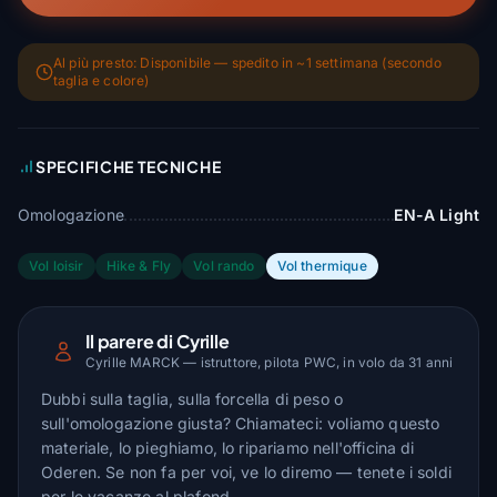
Al più presto: Disponibile — spedito in ~1 settimana (secondo
taglia e colore)
SPECIFICHE TECNICHE
Omologazione
EN-A Light
Vol loisir
Hike & Fly
Vol rando
Vol thermique
Il parere di Cyrille
Cyrille MARCK — istruttore, pilota PWC, in volo da 31 anni
Dubbi sulla taglia, sulla forcella di peso o
sull'omologazione giusta? Chiamateci: voliamo questo
materiale, lo pieghiamo, lo ripariamo nell'officina di
Oderen. Se non fa per voi, ve lo diremo — tenete i soldi
per le vacanze al plafond.