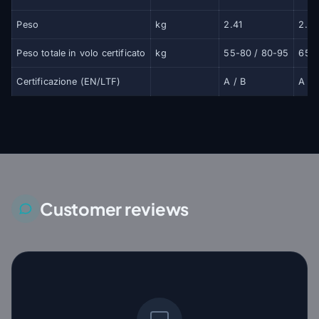
Peso
kg
2.41
2.6
Peso totale in volo certificato
kg
55-80 / 80-95
65-
Certificazione (EN/LTF)
A / B
A
Customer reviews