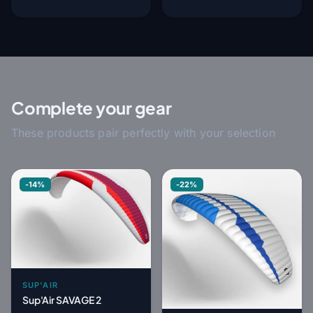
Complete your gear
These products pair perfectly with your selection
-14%
-22%
SUP'AIR
Sup'Air SAVAGE 2