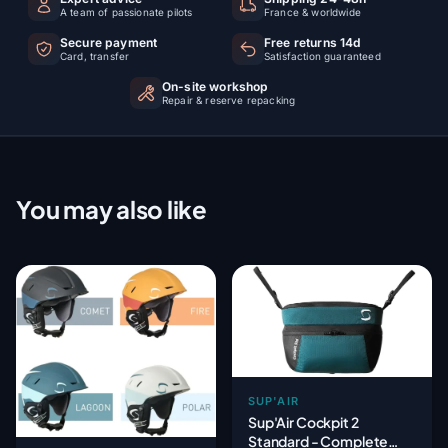
A team of passionate pilots
France & worldwide
Secure payment
Free returns 14d
Card, transfer
Satisfaction guaranteed
On-site workshop
Repair & reserve repacking
You may also like
SUP'AIR
Sup'Air Cockpit 2
Standard - Complete