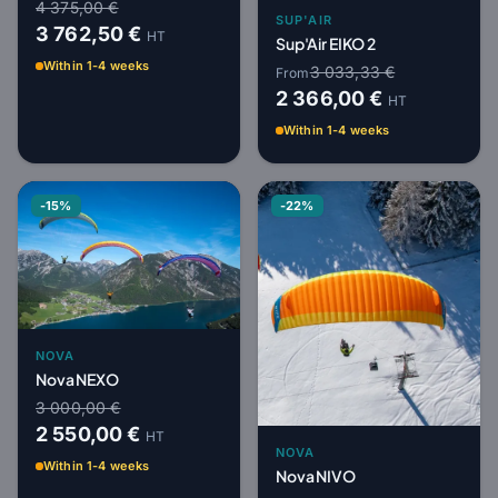
4 375,00 €
SUP'AIR
3 762,50 €
HT
Sup'Air EIKO 2
Within 1-4 weeks
3 033,33 €
From
2 366,00 €
HT
Within 1-4 weeks
-15%
-22%
NOVA
Nova NEXO
3 000,00 €
2 550,00 €
HT
NOVA
Within 1-4 weeks
Nova NIVO