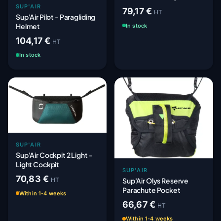
Universal Cockpit
SUP'AIR
79,17 €
HT
Sup'Air Pilot - Paragliding
Helmet
In stock
104,17 €
HT
In stock
SUP'AIR
Sup'Air Cockpit 2 Light -
Light Cockpit
SUP'AIR
70,83 €
Sup'Air Olys Reserve
HT
Parachute Pocket
Within 1-4 weeks
66,67 €
HT
Within 1-4 weeks